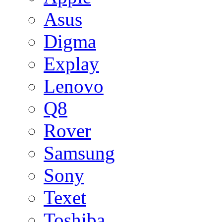
Asus
Digma
Explay
Lenovo
Q8
Rover
Samsung
Sony
Texet
Toshiba