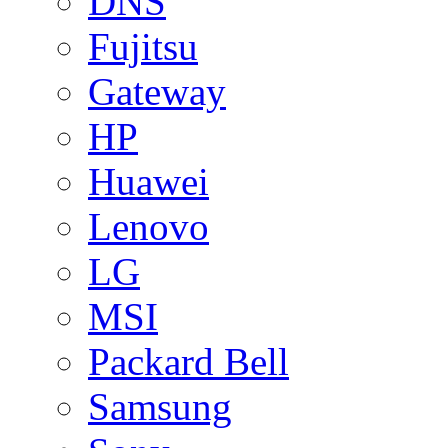
DNS
Fujitsu
Gateway
HP
Huawei
Lenovo
LG
MSI
Packard Bell
Samsung