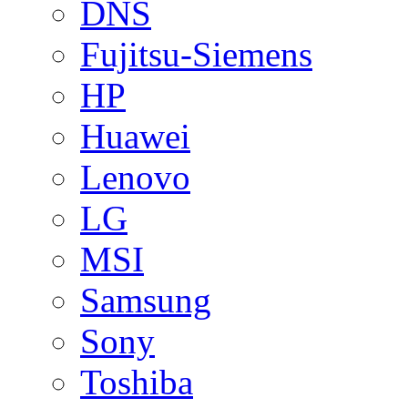
DNS
Fujitsu-Siemens
HP
Huawei
Lenovo
LG
MSI
Samsung
Sony
Toshiba