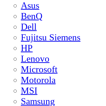
Asus
BenQ
Dell
Fujitsu Siemens
HP
Lenovo
Microsoft
Motorola
MSI
Samsung