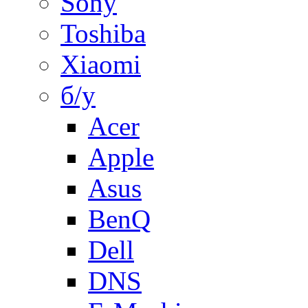
Sony
Toshiba
Xiaomi
б/у
Acer
Apple
Asus
BenQ
Dell
DNS