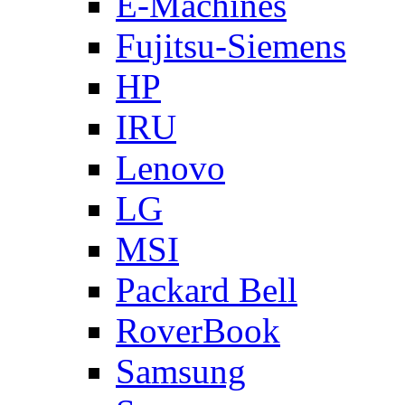
E-Machines
Fujitsu-Siemens
HP
IRU
Lenovo
LG
MSI
Packard Bell
RoverBook
Samsung