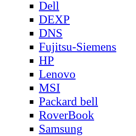
Dell
DEXP
DNS
Fujitsu-Siemens
HP
Lenovo
MSI
Packard bell
RoverBook
Samsung