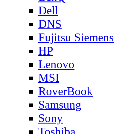
Dell
DNS
Fujitsu Siemens
HP
Lenovo
MSI
RoverBook
Samsung
Sony
Toshiba