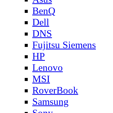
BenQ
Dell
DNS
Fujitsu Siemens
HP
Lenovo
MSI
RoverBook
Samsung
Sony