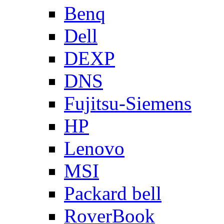
Benq
Dell
DEXP
DNS
Fujitsu-Siemens
HP
Lenovo
MSI
Packard bell
RoverBook