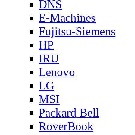
DNS
E-Machines
Fujitsu-Siemens
HP
IRU
Lenovo
LG
MSI
Packard Bell
RoverBook