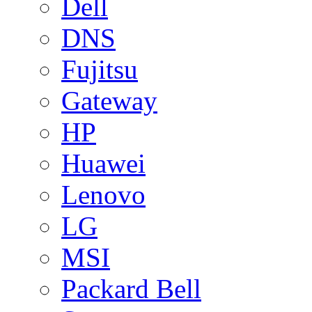
Dell
DNS
Fujitsu
Gateway
HP
Huawei
Lenovo
LG
MSI
Packard Bell