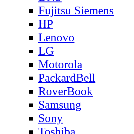
Fujitsu Siemens
HP
Lenovo
LG
Motorola
PackardBell
RoverBook
Samsung
Sony
Toshiba