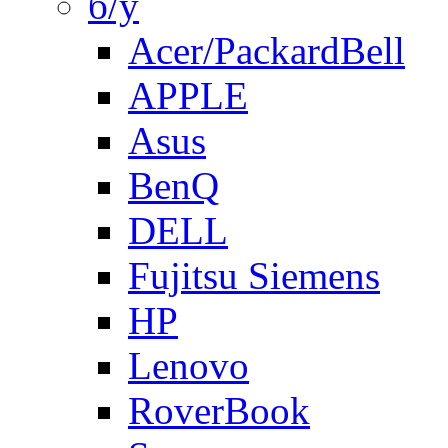
б/у
Acer/PackardBell
APPLE
Asus
BenQ
DELL
Fujitsu Siemens
HP
Lenovo
RoverBook