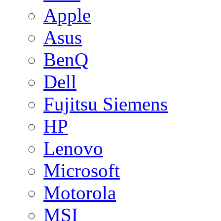
Apple
Asus
BenQ
Dell
Fujitsu Siemens
HP
Lenovo
Microsoft
Motorola
MSI