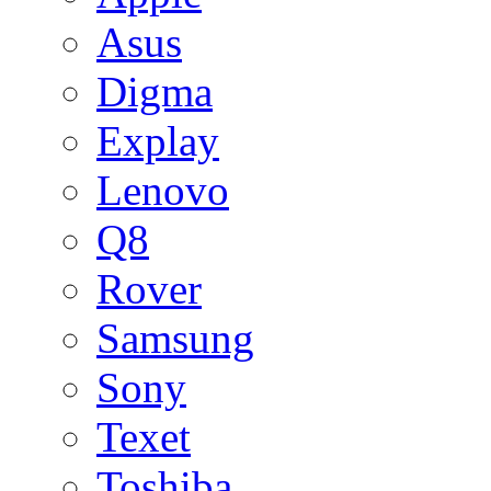
Asus
Digma
Explay
Lenovo
Q8
Rover
Samsung
Sony
Texet
Toshiba