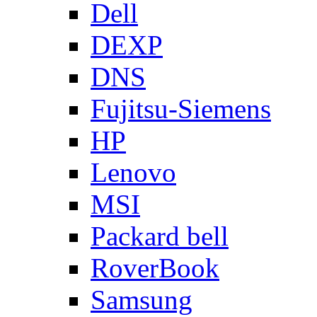
Dell
DEXP
DNS
Fujitsu-Siemens
HP
Lenovo
MSI
Packard bell
RoverBook
Samsung