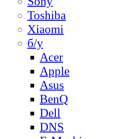
Sony
Toshiba
Xiaomi
б/у
Acer
Apple
Asus
BenQ
Dell
DNS