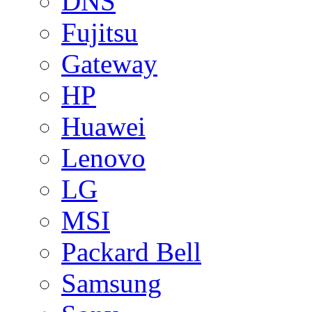
DNS
Fujitsu
Gateway
HP
Huawei
Lenovo
LG
MSI
Packard Bell
Samsung