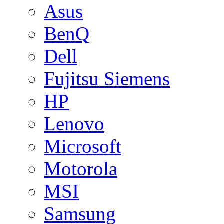
Asus
BenQ
Dell
Fujitsu Siemens
HP
Lenovo
Microsoft
Motorola
MSI
Samsung