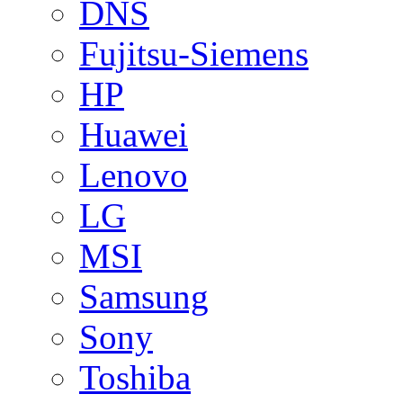
DNS
Fujitsu-Siemens
HP
Huawei
Lenovo
LG
MSI
Samsung
Sony
Toshiba