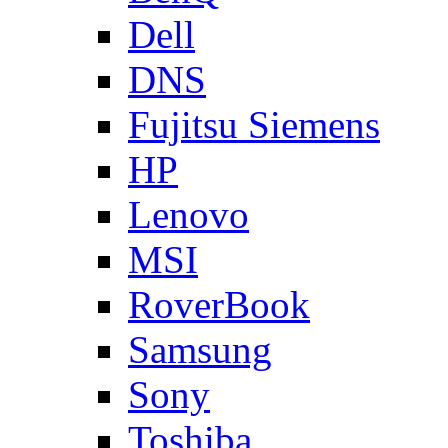
Dell
DNS
Fujitsu Siemens
HP
Lenovo
MSI
RoverBook
Samsung
Sony
Toshiba