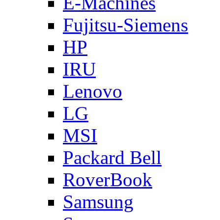
E-Machines
Fujitsu-Siemens
HP
IRU
Lenovo
LG
MSI
Packard Bell
RoverBook
Samsung