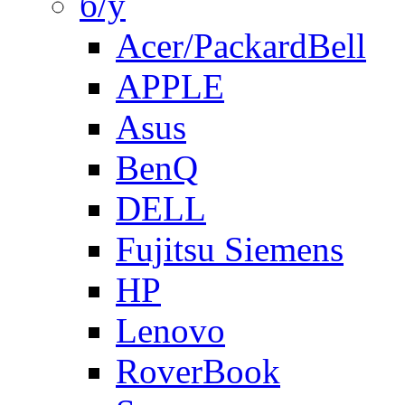
б/у
Acer/PackardBell
APPLE
Asus
BenQ
DELL
Fujitsu Siemens
HP
Lenovo
RoverBook