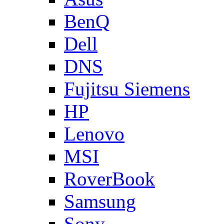
BenQ
Dell
DNS
Fujitsu Siemens
HP
Lenovo
MSI
RoverBook
Samsung
Sony