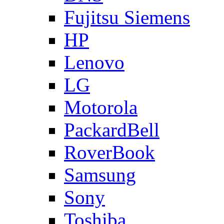
Fujitsu Siemens
HP
Lenovo
LG
Motorola
PackardBell
RoverBook
Samsung
Sony
Toshiba