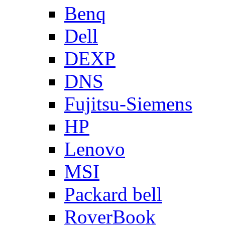
Benq
Dell
DEXP
DNS
Fujitsu-Siemens
HP
Lenovo
MSI
Packard bell
RoverBook