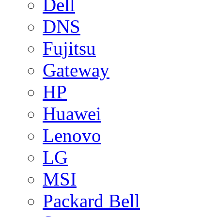
Dell
DNS
Fujitsu
Gateway
HP
Huawei
Lenovo
LG
MSI
Packard Bell