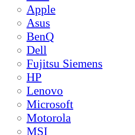
Apple
Asus
BenQ
Dell
Fujitsu Siemens
HP
Lenovo
Microsoft
Motorola
MSI