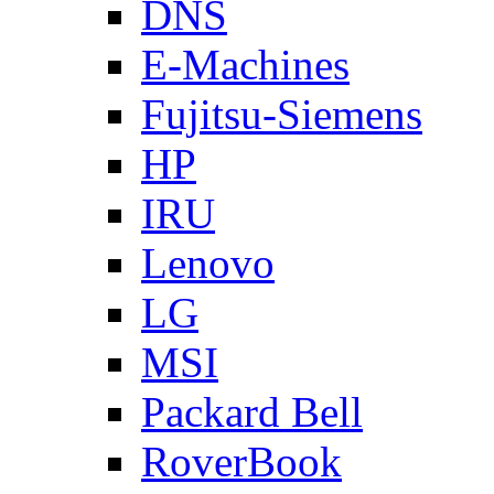
DNS
E-Machines
Fujitsu-Siemens
HP
IRU
Lenovo
LG
MSI
Packard Bell
RoverBook