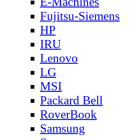
E-Machines
Fujitsu-Siemens
HP
IRU
Lenovo
LG
MSI
Packard Bell
RoverBook
Samsung