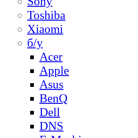
Sony
Toshiba
Xiaomi
б/у
Acer
Apple
Asus
BenQ
Dell
DNS