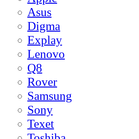
Asus
Digma
Explay
Lenovo
Q8
Rover
Samsung
Sony
Texet
Toshiba