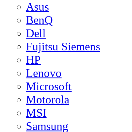
Asus
BenQ
Dell
Fujitsu Siemens
HP
Lenovo
Microsoft
Motorola
MSI
Samsung