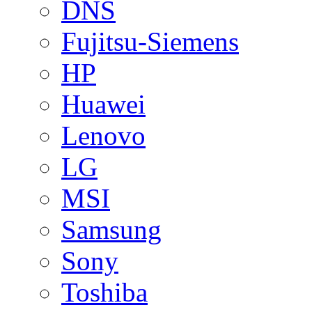
DNS
Fujitsu-Siemens
HP
Huawei
Lenovo
LG
MSI
Samsung
Sony
Toshiba