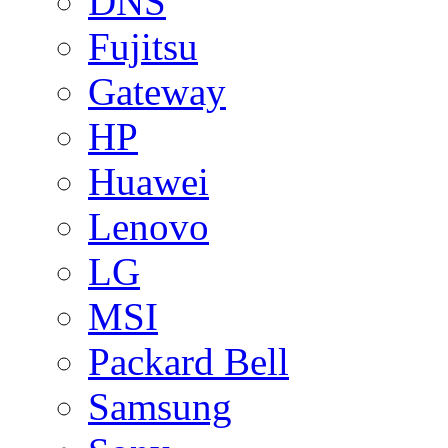
DNS
Fujitsu
Gateway
HP
Huawei
Lenovo
LG
MSI
Packard Bell
Samsung