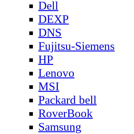
Dell
DEXP
DNS
Fujitsu-Siemens
HP
Lenovo
MSI
Packard bell
RoverBook
Samsung