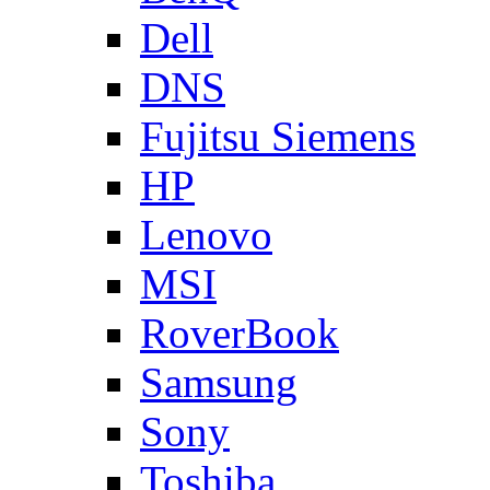
Dell
DNS
Fujitsu Siemens
HP
Lenovo
MSI
RoverBook
Samsung
Sony
Toshiba