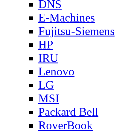
DNS
E-Machines
Fujitsu-Siemens
HP
IRU
Lenovo
LG
MSI
Packard Bell
RoverBook