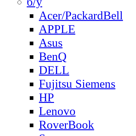
б/у
Acer/PackardBell
APPLE
Asus
BenQ
DELL
Fujitsu Siemens
HP
Lenovo
RoverBook