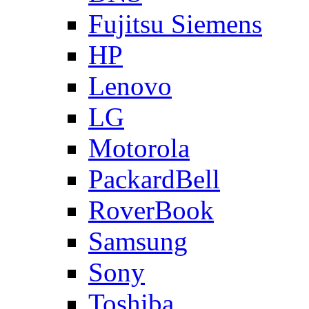
Fujitsu Siemens
HP
Lenovo
LG
Motorola
PackardBell
RoverBook
Samsung
Sony
Toshiba