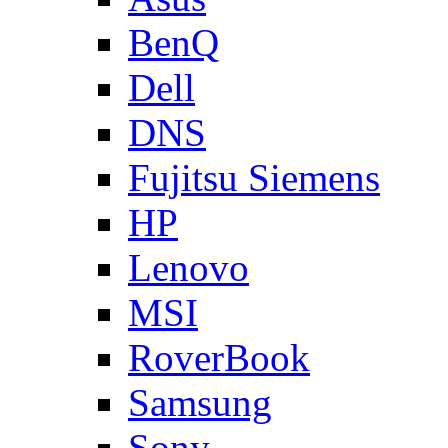
BenQ
Dell
DNS
Fujitsu Siemens
HP
Lenovo
MSI
RoverBook
Samsung
Sony