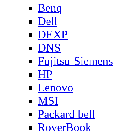
Benq
Dell
DEXP
DNS
Fujitsu-Siemens
HP
Lenovo
MSI
Packard bell
RoverBook