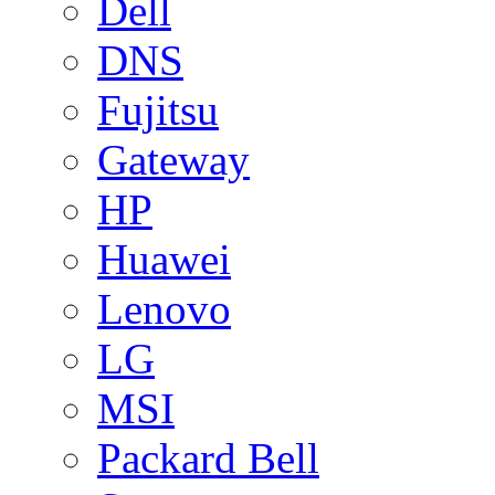
Dell
DNS
Fujitsu
Gateway
HP
Huawei
Lenovo
LG
MSI
Packard Bell