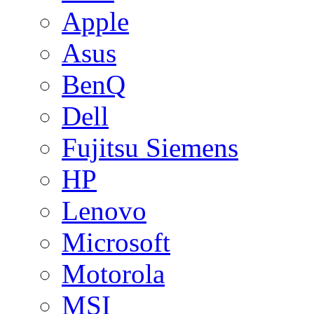
Apple
Asus
BenQ
Dell
Fujitsu Siemens
HP
Lenovo
Microsoft
Motorola
MSI