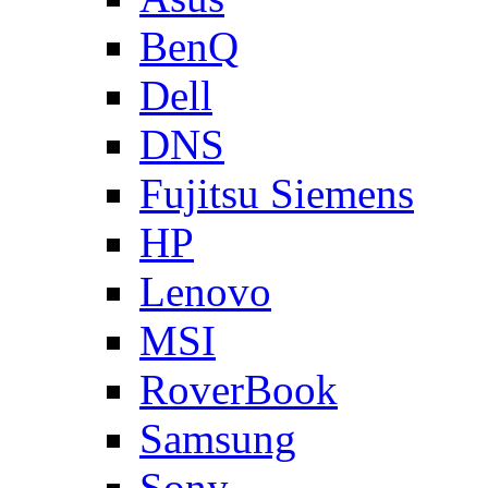
BenQ
Dell
DNS
Fujitsu Siemens
HP
Lenovo
MSI
RoverBook
Samsung
Sony