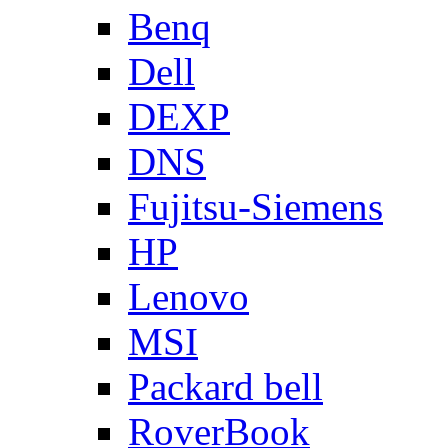
Benq
Dell
DEXP
DNS
Fujitsu-Siemens
HP
Lenovo
MSI
Packard bell
RoverBook