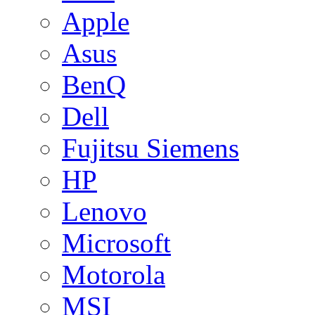
Apple
Asus
BenQ
Dell
Fujitsu Siemens
HP
Lenovo
Microsoft
Motorola
MSI