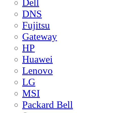
Dell
DNS
Fujitsu
Gateway
HP
Huawei
Lenovo
LG
MSI
Packard Bell