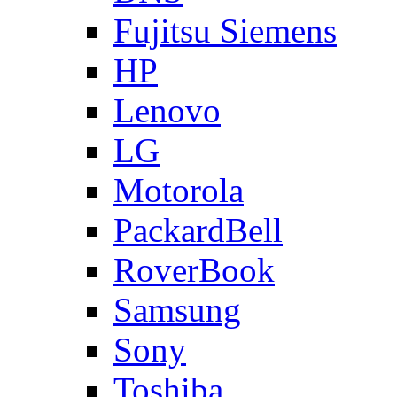
Fujitsu Siemens
HP
Lenovo
LG
Motorola
PackardBell
RoverBook
Samsung
Sony
Toshiba