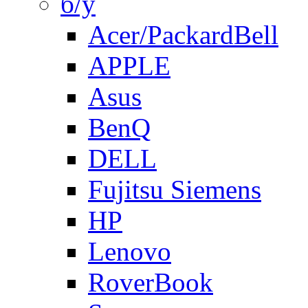
б/у
Acer/PackardBell
APPLE
Asus
BenQ
DELL
Fujitsu Siemens
HP
Lenovo
RoverBook