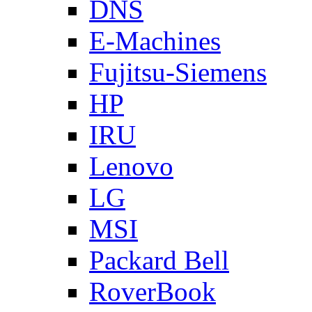
DNS
E-Machines
Fujitsu-Siemens
HP
IRU
Lenovo
LG
MSI
Packard Bell
RoverBook