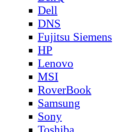
Dell
DNS
Fujitsu Siemens
HP
Lenovo
MSI
RoverBook
Samsung
Sony
Toshiba