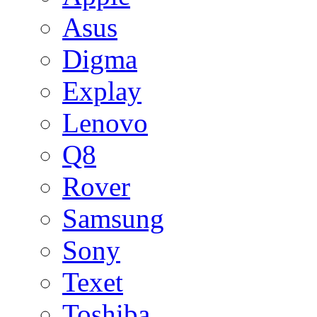
Asus
Digma
Explay
Lenovo
Q8
Rover
Samsung
Sony
Texet
Toshiba