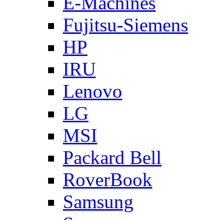
E-Machines
Fujitsu-Siemens
HP
IRU
Lenovo
LG
MSI
Packard Bell
RoverBook
Samsung