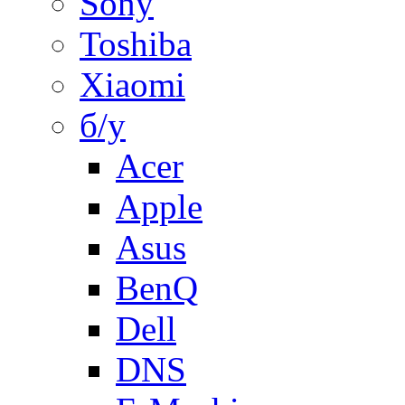
Sony
Toshiba
Xiaomi
б/у
Acer
Apple
Asus
BenQ
Dell
DNS