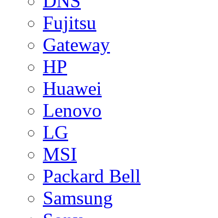
DNS
Fujitsu
Gateway
HP
Huawei
Lenovo
LG
MSI
Packard Bell
Samsung