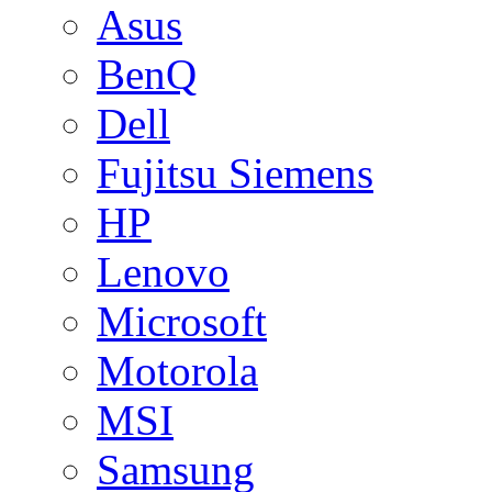
Asus
BenQ
Dell
Fujitsu Siemens
HP
Lenovo
Microsoft
Motorola
MSI
Samsung