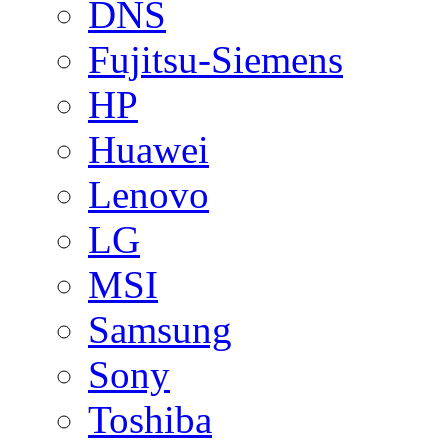
DNS
Fujitsu-Siemens
HP
Huawei
Lenovo
LG
MSI
Samsung
Sony
Toshiba