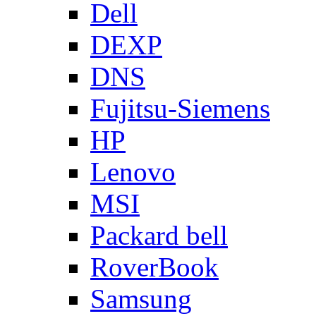
Dell
DEXP
DNS
Fujitsu-Siemens
HP
Lenovo
MSI
Packard bell
RoverBook
Samsung