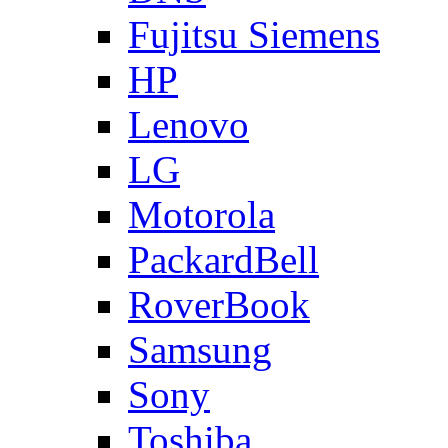
Fujitsu Siemens
HP
Lenovo
LG
Motorola
PackardBell
RoverBook
Samsung
Sony
Toshiba