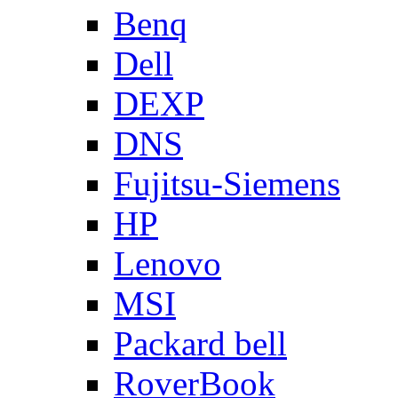
Benq
Dell
DEXP
DNS
Fujitsu-Siemens
HP
Lenovo
MSI
Packard bell
RoverBook