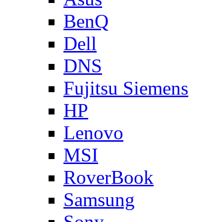
BenQ
Dell
DNS
Fujitsu Siemens
HP
Lenovo
MSI
RoverBook
Samsung
Sony