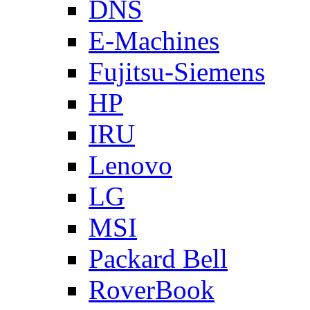
DNS
E-Machines
Fujitsu-Siemens
HP
IRU
Lenovo
LG
MSI
Packard Bell
RoverBook