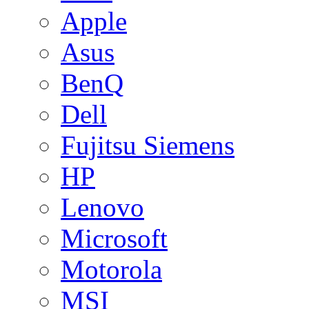
Apple
Asus
BenQ
Dell
Fujitsu Siemens
HP
Lenovo
Microsoft
Motorola
MSI