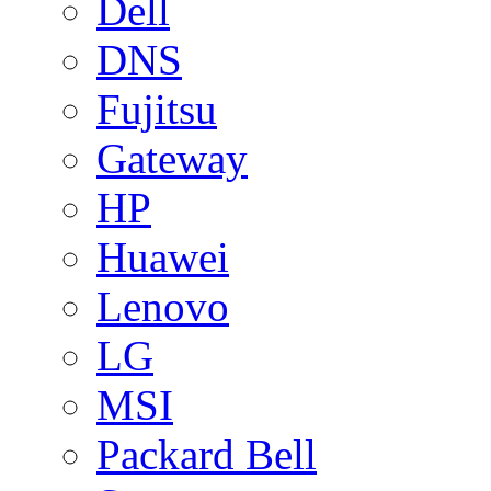
Dell
DNS
Fujitsu
Gateway
HP
Huawei
Lenovo
LG
MSI
Packard Bell