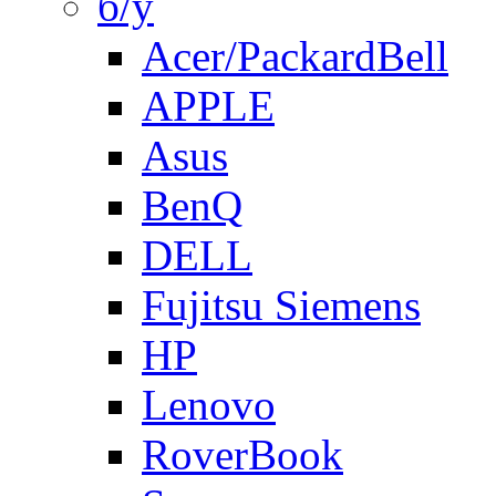
б/у
Acer/PackardBell
APPLE
Asus
BenQ
DELL
Fujitsu Siemens
HP
Lenovo
RoverBook