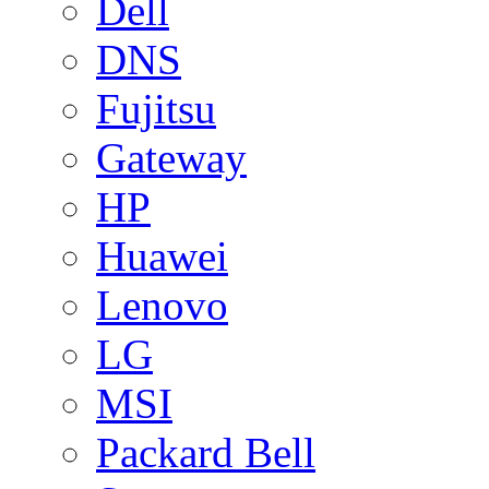
Dell
DNS
Fujitsu
Gateway
HP
Huawei
Lenovo
LG
MSI
Packard Bell