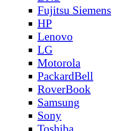
Fujitsu Siemens
HP
Lenovo
LG
Motorola
PackardBell
RoverBook
Samsung
Sony
Toshiba