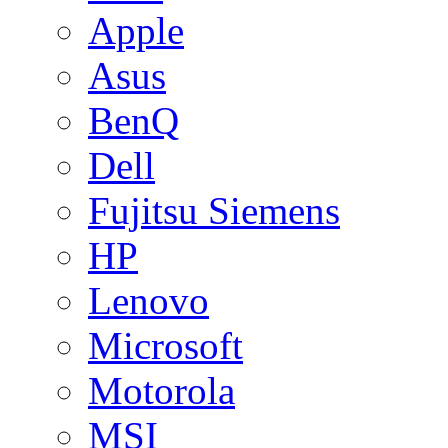
Apple
Asus
BenQ
Dell
Fujitsu Siemens
HP
Lenovo
Microsoft
Motorola
MSI