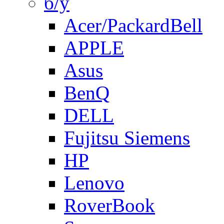
б/у
Acer/PackardBell
APPLE
Asus
BenQ
DELL
Fujitsu Siemens
HP
Lenovo
RoverBook