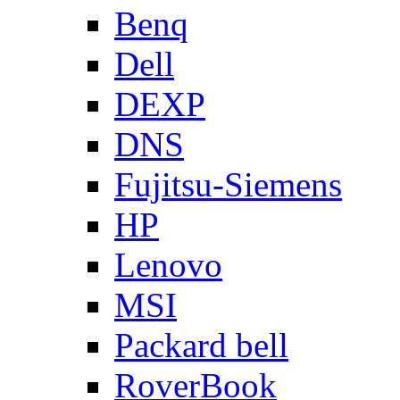
Benq
Dell
DEXP
DNS
Fujitsu-Siemens
HP
Lenovo
MSI
Packard bell
RoverBook