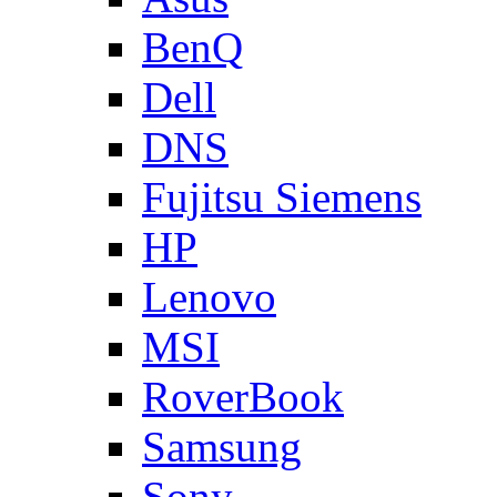
BenQ
Dell
DNS
Fujitsu Siemens
HP
Lenovo
MSI
RoverBook
Samsung
Sony