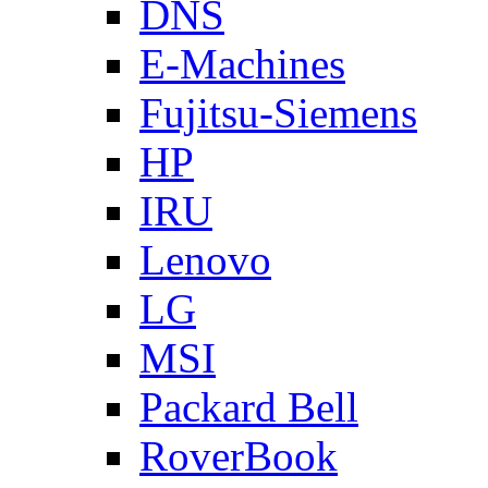
DNS
E-Machines
Fujitsu-Siemens
HP
IRU
Lenovo
LG
MSI
Packard Bell
RoverBook