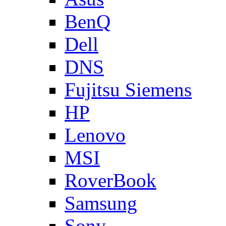
BenQ
Dell
DNS
Fujitsu Siemens
HP
Lenovo
MSI
RoverBook
Samsung
Sony