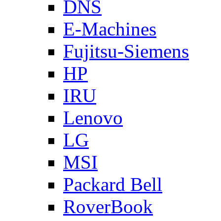
DNS
E-Machines
Fujitsu-Siemens
HP
IRU
Lenovo
LG
MSI
Packard Bell
RoverBook