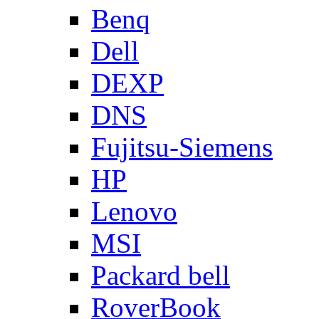
Benq
Dell
DEXP
DNS
Fujitsu-Siemens
HP
Lenovo
MSI
Packard bell
RoverBook