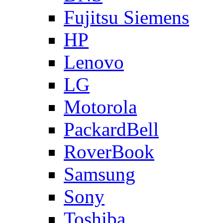
Fujitsu Siemens
HP
Lenovo
LG
Motorola
PackardBell
RoverBook
Samsung
Sony
Toshiba