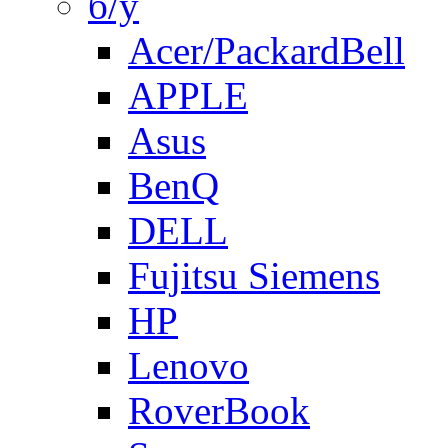
б/у
Acer/PackardBell
APPLE
Asus
BenQ
DELL
Fujitsu Siemens
HP
Lenovo
RoverBook