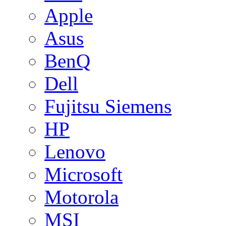
Apple
Asus
BenQ
Dell
Fujitsu Siemens
HP
Lenovo
Microsoft
Motorola
MSI