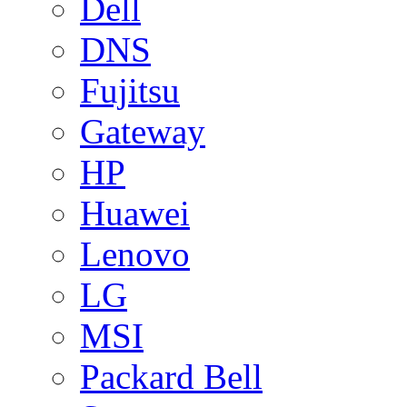
Dell
DNS
Fujitsu
Gateway
HP
Huawei
Lenovo
LG
MSI
Packard Bell