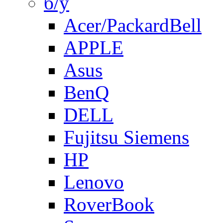
б/у
Acer/PackardBell
APPLE
Asus
BenQ
DELL
Fujitsu Siemens
HP
Lenovo
RoverBook