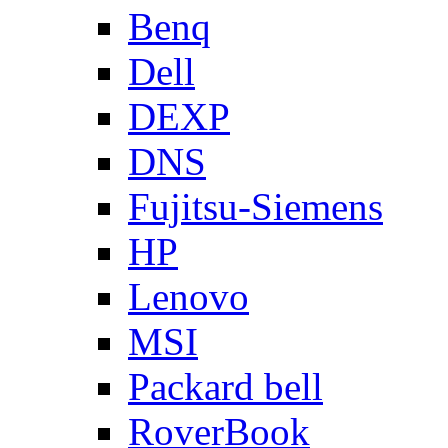
Benq
Dell
DEXP
DNS
Fujitsu-Siemens
HP
Lenovo
MSI
Packard bell
RoverBook