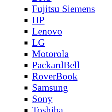
Fujitsu Siemens
HP
Lenovo
LG
Motorola
PackardBell
RoverBook
Samsung
Sony
Toshiba