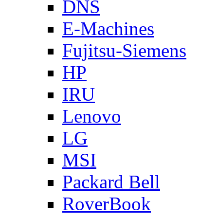
DNS
E-Machines
Fujitsu-Siemens
HP
IRU
Lenovo
LG
MSI
Packard Bell
RoverBook