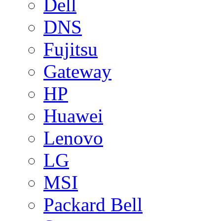
Dell
DNS
Fujitsu
Gateway
HP
Huawei
Lenovo
LG
MSI
Packard Bell