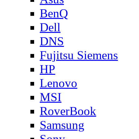
BenQ
Dell
DNS
Fujitsu Siemens
HP
Lenovo
MSI
RoverBook
Samsung
Sony