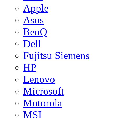
Apple
Asus
BenQ
Dell
Fujitsu Siemens
HP
Lenovo
Microsoft
Motorola
MSI