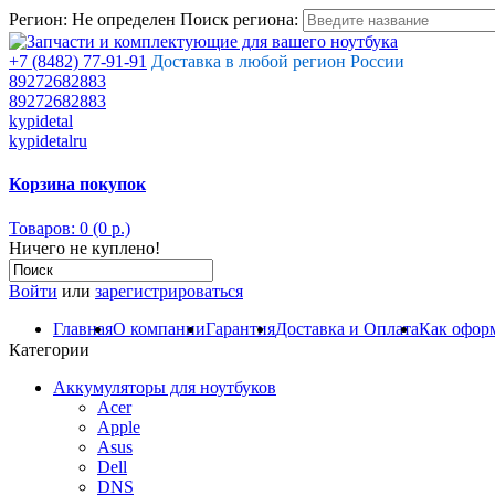
Регион:
Не определен
Поиск региона:
+7 (8482) 77-91-91
Доставка в любой регион России
89272682883
89272682883
kypidetal
kypidetalru
Корзина покупок
Товаров: 0 (0 р.)
Ничего не куплено!
Войти
или
зарегистрироваться
Главная
О компании
Гарантия
Доставка и Оплата
Как оформ
Категории
Аккумуляторы для ноутбуков
Acer
Apple
Asus
Dell
DNS