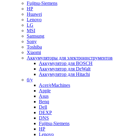
Fujitsu-Siemens
HP
Huawei
Lenovo
LG
MSI
Samsung
Sony
Toshiba
Xiaomi
Аккумуляторы для электроинструментов
Аккумулятор для BOSCH
Аккумулятор для DeWalt
Аккумулятор для Hitachi
б/у
Acer/eMachines
Apple
Asus
Benq
Dell
DEXP
DNS
Fujitsu-Siemens
HP
Lenovo