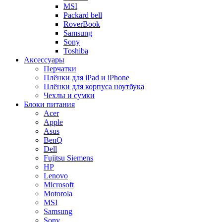
MSI
Packard bell
RoverBook
Samsung
Sony
Toshiba
Аксессуары
Перчатки
Плёнки для iPad и iPhone
Плёнки для корпуса ноутбука
Чехлы и сумки
Блоки питания
Acer
Apple
Asus
BenQ
Dell
Fujitsu Siemens
HP
Lenovo
Microsoft
Motorola
MSI
Samsung
Sony