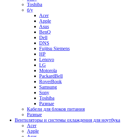
Toshiba
б/у
Acer
Apple
Asus
BenQ
Dell
DNS
Fujitsu Siemens
HP
Lenovo
LG
Motorola
PackardBell
RoverBook
Samsung
Sony
Toshiba
Разные
Кабели для блоков питания
Разные
Вентиляторы и системы охлаждения для ноутбука
Acer
Apple
Asus