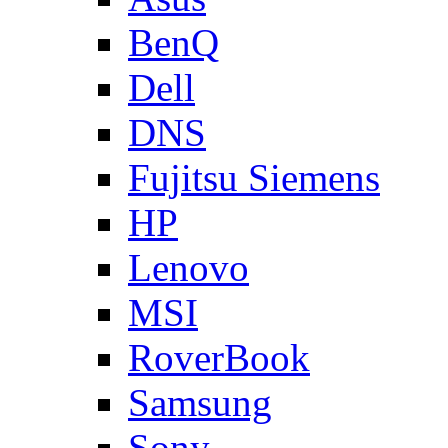
BenQ
Dell
DNS
Fujitsu Siemens
HP
Lenovo
MSI
RoverBook
Samsung
Sony