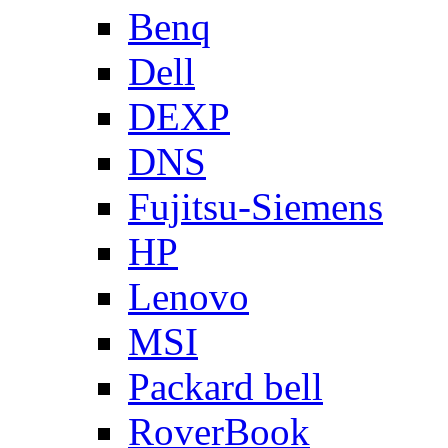
Benq
Dell
DEXP
DNS
Fujitsu-Siemens
HP
Lenovo
MSI
Packard bell
RoverBook