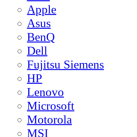
Apple
Asus
BenQ
Dell
Fujitsu Siemens
HP
Lenovo
Microsoft
Motorola
MSI