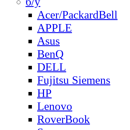
б/у
Acer/PackardBell
APPLE
Asus
BenQ
DELL
Fujitsu Siemens
HP
Lenovo
RoverBook