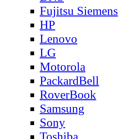
Fujitsu Siemens
HP
Lenovo
LG
Motorola
PackardBell
RoverBook
Samsung
Sony
Toshiba