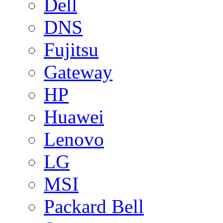
Dell
DNS
Fujitsu
Gateway
HP
Huawei
Lenovo
LG
MSI
Packard Bell