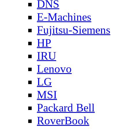
DNS
E-Machines
Fujitsu-Siemens
HP
IRU
Lenovo
LG
MSI
Packard Bell
RoverBook