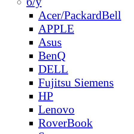
б/у
Acer/PackardBell
APPLE
Asus
BenQ
DELL
Fujitsu Siemens
HP
Lenovo
RoverBook