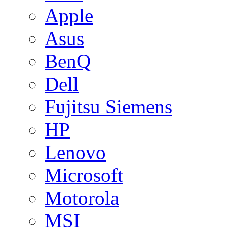
Apple
Asus
BenQ
Dell
Fujitsu Siemens
HP
Lenovo
Microsoft
Motorola
MSI