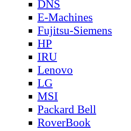
DNS
E-Machines
Fujitsu-Siemens
HP
IRU
Lenovo
LG
MSI
Packard Bell
RoverBook