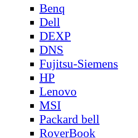
Benq
Dell
DEXP
DNS
Fujitsu-Siemens
HP
Lenovo
MSI
Packard bell
RoverBook