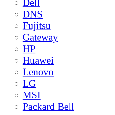
Dell
DNS
Fujitsu
Gateway
HP
Huawei
Lenovo
LG
MSI
Packard Bell