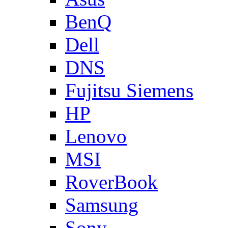
BenQ
Dell
DNS
Fujitsu Siemens
HP
Lenovo
MSI
RoverBook
Samsung
Sony