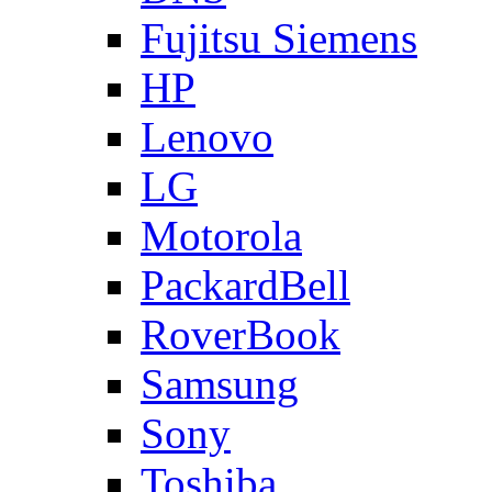
Fujitsu Siemens
HP
Lenovo
LG
Motorola
PackardBell
RoverBook
Samsung
Sony
Toshiba