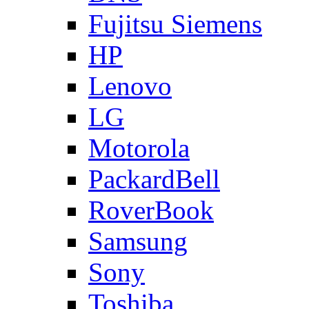
Fujitsu Siemens
HP
Lenovo
LG
Motorola
PackardBell
RoverBook
Samsung
Sony
Toshiba