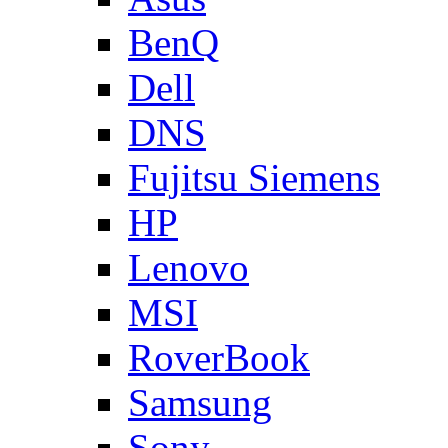
BenQ
Dell
DNS
Fujitsu Siemens
HP
Lenovo
MSI
RoverBook
Samsung
Sony