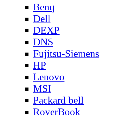
Benq
Dell
DEXP
DNS
Fujitsu-Siemens
HP
Lenovo
MSI
Packard bell
RoverBook