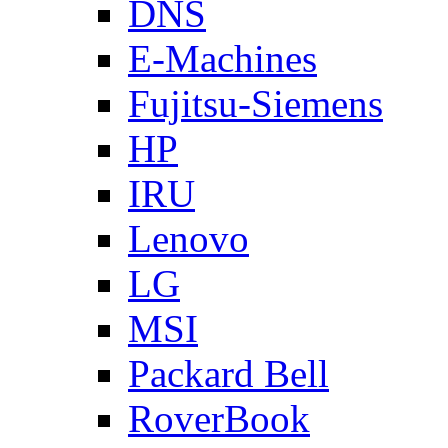
DNS
E-Machines
Fujitsu-Siemens
HP
IRU
Lenovo
LG
MSI
Packard Bell
RoverBook