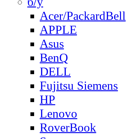
б/у
Acer/PackardBell
APPLE
Asus
BenQ
DELL
Fujitsu Siemens
HP
Lenovo
RoverBook