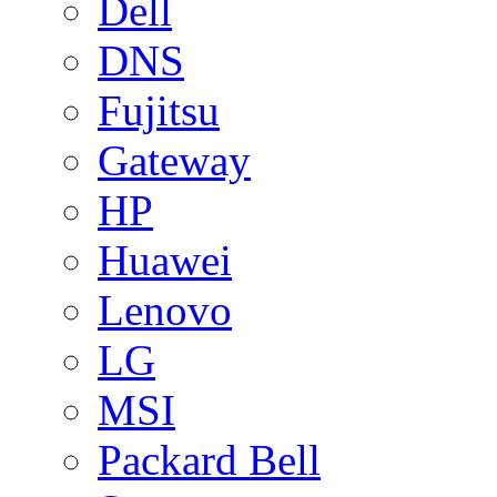
Dell
DNS
Fujitsu
Gateway
HP
Huawei
Lenovo
LG
MSI
Packard Bell