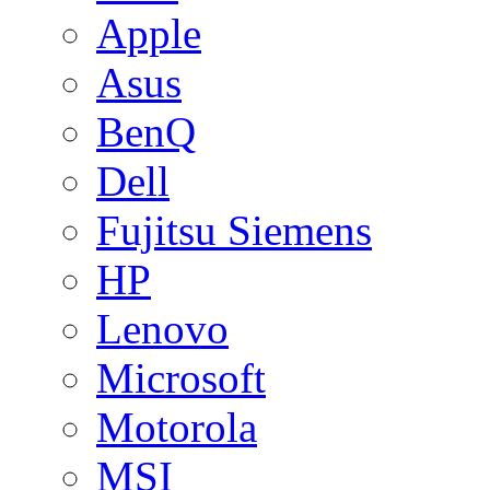
Apple
Asus
BenQ
Dell
Fujitsu Siemens
HP
Lenovo
Microsoft
Motorola
MSI