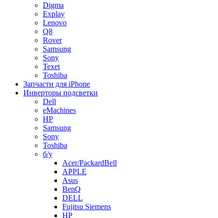
Digma
Explay
Lenovo
Q8
Rover
Samsung
Sony
Texet
Toshiba
Запчасти для iPhone
Инверторы подсветки
Dell
eMachines
HP
Samsung
Sony
Toshiba
б/у
Acer/PackardBell
APPLE
Asus
BenQ
DELL
Fujitsu Siemens
HP