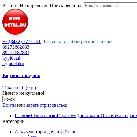
Регион:
Не определен
Поиск региона:
+7 (8482) 77-91-91
Доставка в любой регион России
89272682883
89272682883
kypidetal
kypidetalru
Корзина покупок
Товаров: 0 (0 р.)
Ничего не куплено!
Войти
или
зарегистрироваться
Главная
О компании
Гарантия
Доставка и Оплата
Как оформ
Категории
Аккумуляторы для ноутбуков