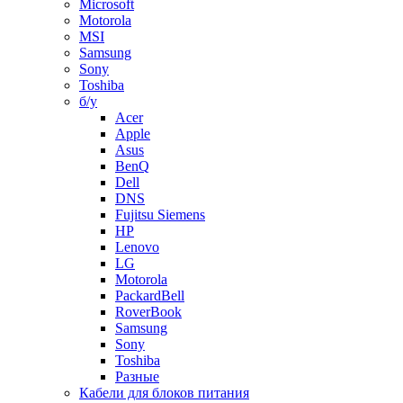
Microsoft
Motorola
MSI
Samsung
Sony
Toshiba
б/у
Acer
Apple
Asus
BenQ
Dell
DNS
Fujitsu Siemens
HP
Lenovo
LG
Motorola
PackardBell
RoverBook
Samsung
Sony
Toshiba
Разные
Кабели для блоков питания