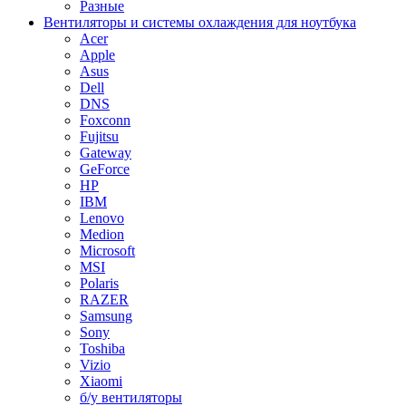
Разные
Вентиляторы и системы охлаждения для ноутбука
Acer
Apple
Asus
Dell
DNS
Foxconn
Fujitsu
Gateway
GeForce
HP
IBM
Lenovo
Medion
Microsoft
MSI
Polaris
RAZER
Samsung
Sony
Toshiba
Vizio
Xiaomi
б/у вентиляторы