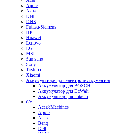
Acer
Apple
Asus
Dell
DNS
Fujitsu-Siemens
HP
Huawei
Lenovo
LG
MSI
Samsung
Sony
Toshiba
Xiaomi
Аккумуляторы для электроинструментов
Аккумулятор для BOSCH
Аккумулятор для DeWalt
Аккумулятор для Hitachi
б/у
Acer/eMachines
Apple
Asus
Benq
Dell