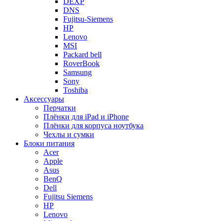
DEXP
DNS
Fujitsu-Siemens
HP
Lenovo
MSI
Packard bell
RoverBook
Samsung
Sony
Toshiba
Аксессуары
Перчатки
Плёнки для iPad и iPhone
Плёнки для корпуса ноутбука
Чехлы и сумки
Блоки питания
Acer
Apple
Asus
BenQ
Dell
Fujitsu Siemens
HP
Lenovo