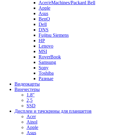
Acer/eMachines/Packard Bell
Apple
Asus
BenQ
Dell
DNS
Fujitsu Siemens
HP
Lenovo
MSI
RoverBook
Samsung
Sony
Toshiba
Разные
Видеокарты
Винчестеры
1.8"
2,5
SSD
Дисплеи и тачскрины для планшетов
Acer
Ainol
Apple
Asus