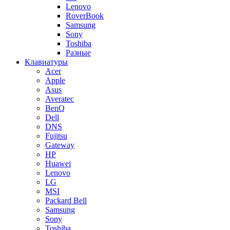
Lenovo
RoverBook
Samsung
Sony
Toshiba
Разные
Клавиатуры
Acer
Apple
Asus
Averatec
BenQ
Dell
DNS
Fujitsu
Gateway
HP
Huawei
Lenovo
LG
MSI
Packard Bell
Samsung
Sony
Toshiba