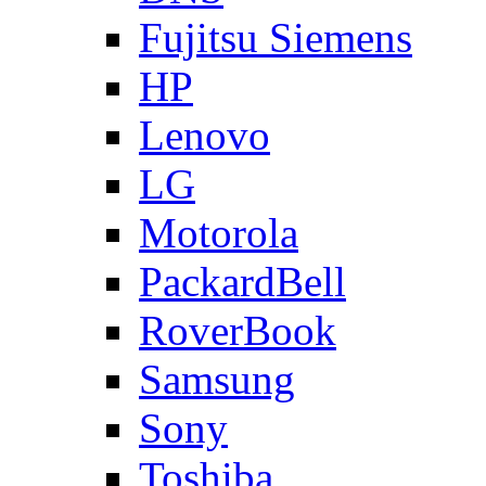
Fujitsu Siemens
HP
Lenovo
LG
Motorola
PackardBell
RoverBook
Samsung
Sony
Toshiba