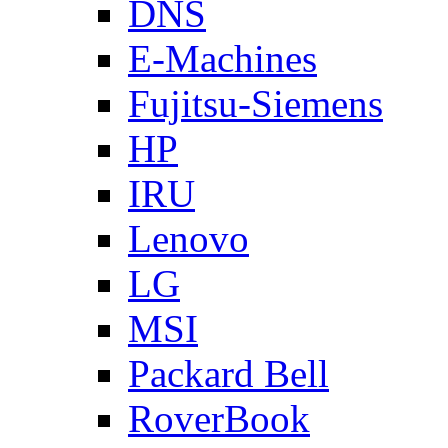
DNS
E-Machines
Fujitsu-Siemens
HP
IRU
Lenovo
LG
MSI
Packard Bell
RoverBook