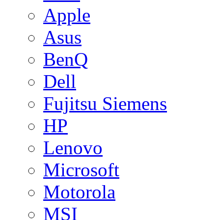
Apple
Asus
BenQ
Dell
Fujitsu Siemens
HP
Lenovo
Microsoft
Motorola
MSI