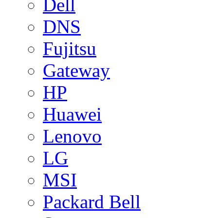
Dell
DNS
Fujitsu
Gateway
HP
Huawei
Lenovo
LG
MSI
Packard Bell