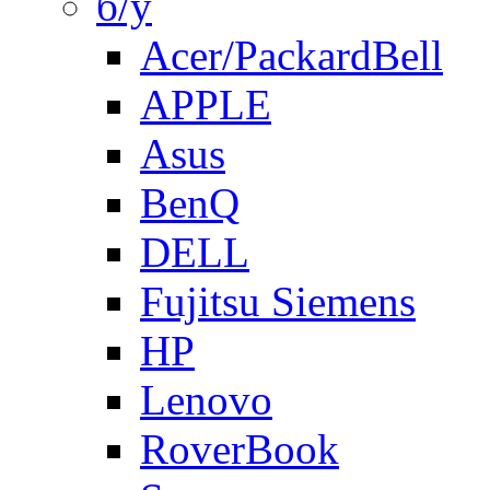
б/у
Acer/PackardBell
APPLE
Asus
BenQ
DELL
Fujitsu Siemens
HP
Lenovo
RoverBook