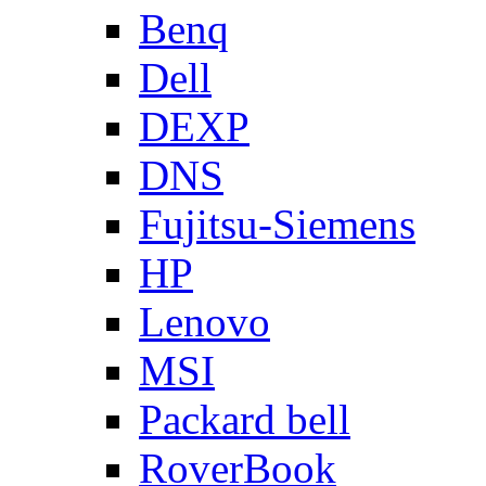
Benq
Dell
DEXP
DNS
Fujitsu-Siemens
HP
Lenovo
MSI
Packard bell
RoverBook