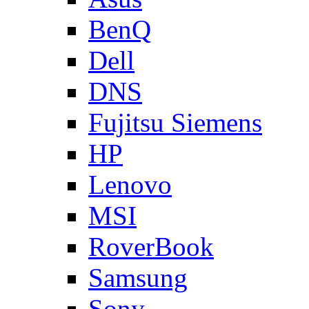
BenQ
Dell
DNS
Fujitsu Siemens
HP
Lenovo
MSI
RoverBook
Samsung
Sony