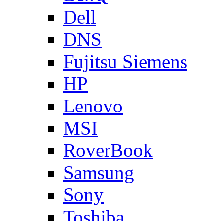
Dell
DNS
Fujitsu Siemens
HP
Lenovo
MSI
RoverBook
Samsung
Sony
Toshiba