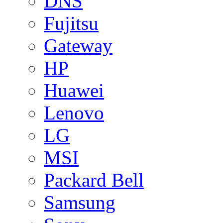
DNS
Fujitsu
Gateway
HP
Huawei
Lenovo
LG
MSI
Packard Bell
Samsung