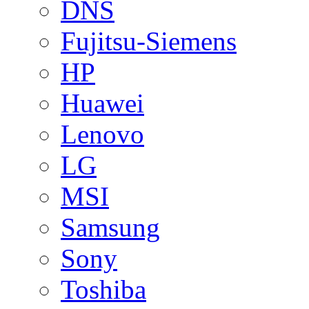
DNS
Fujitsu-Siemens
HP
Huawei
Lenovo
LG
MSI
Samsung
Sony
Toshiba