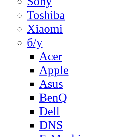
Sony
Toshiba
Xiaomi
б/у
Acer
Apple
Asus
BenQ
Dell
DNS