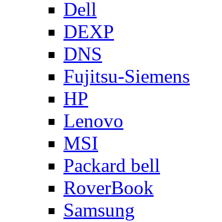
Dell
DEXP
DNS
Fujitsu-Siemens
HP
Lenovo
MSI
Packard bell
RoverBook
Samsung