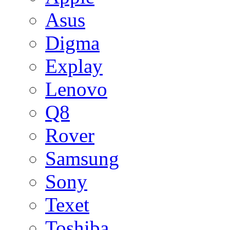
Asus
Digma
Explay
Lenovo
Q8
Rover
Samsung
Sony
Texet
Toshiba