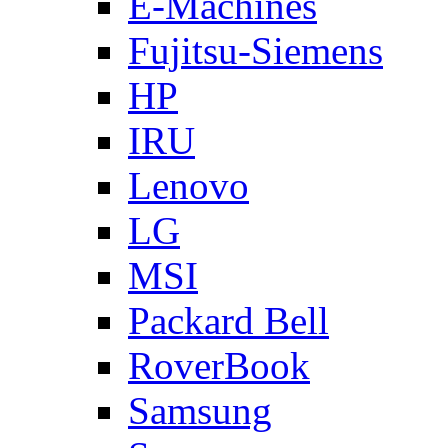
E-Machines
Fujitsu-Siemens
HP
IRU
Lenovo
LG
MSI
Packard Bell
RoverBook
Samsung