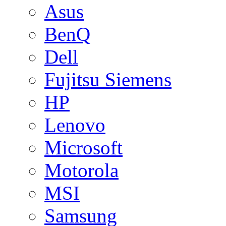
Asus
BenQ
Dell
Fujitsu Siemens
HP
Lenovo
Microsoft
Motorola
MSI
Samsung