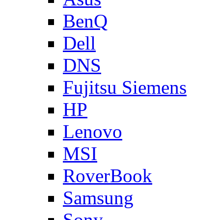
BenQ
Dell
DNS
Fujitsu Siemens
HP
Lenovo
MSI
RoverBook
Samsung
Sony