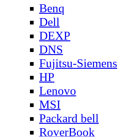
Benq
Dell
DEXP
DNS
Fujitsu-Siemens
HP
Lenovo
MSI
Packard bell
RoverBook