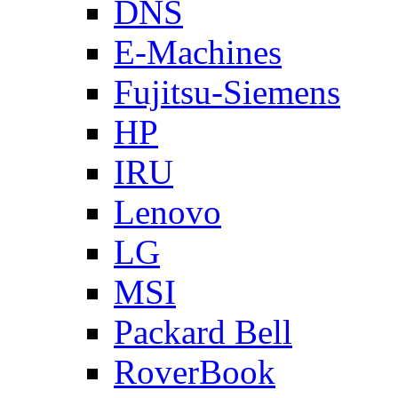
DNS
E-Machines
Fujitsu-Siemens
HP
IRU
Lenovo
LG
MSI
Packard Bell
RoverBook