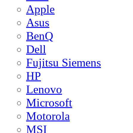
Apple
Asus
BenQ
Dell
Fujitsu Siemens
HP
Lenovo
Microsoft
Motorola
MSI