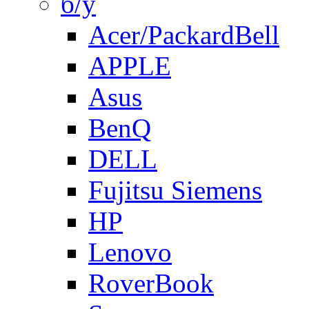
б/у
Acer/PackardBell
APPLE
Asus
BenQ
DELL
Fujitsu Siemens
HP
Lenovo
RoverBook