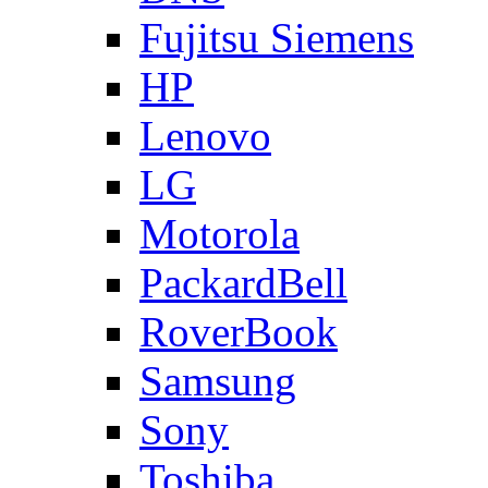
Fujitsu Siemens
HP
Lenovo
LG
Motorola
PackardBell
RoverBook
Samsung
Sony
Toshiba