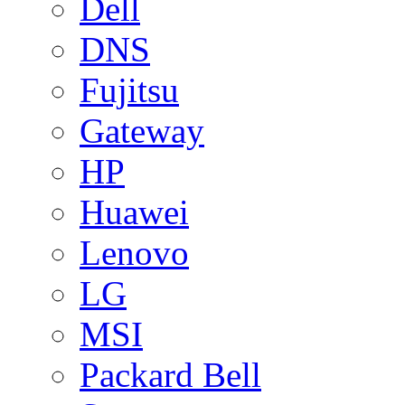
Dell
DNS
Fujitsu
Gateway
HP
Huawei
Lenovo
LG
MSI
Packard Bell