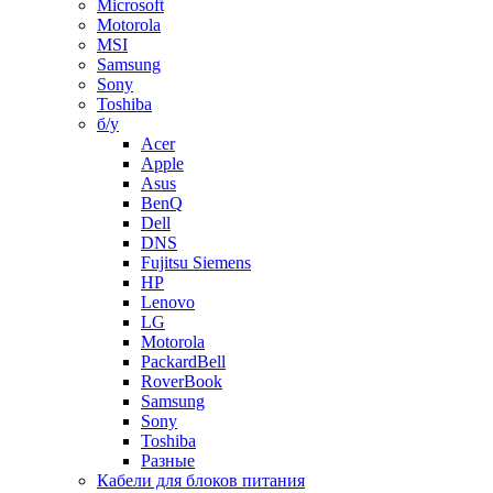
Microsoft
Motorola
MSI
Samsung
Sony
Toshiba
б/у
Acer
Apple
Asus
BenQ
Dell
DNS
Fujitsu Siemens
HP
Lenovo
LG
Motorola
PackardBell
RoverBook
Samsung
Sony
Toshiba
Разные
Кабели для блоков питания