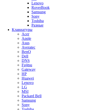
Lenovo
RoverBook
Samsung
Sony
Toshiba
Разные
Клавиатуры
Acer
Apple
Asus
Averatec
BenQ
Dell
DNS
Fujitsu
Gateway
HP
Huawei
Lenovo
LG
MSI
Packard Bell
Samsung
Sony
Toshiba