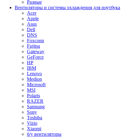
Разные
Вентиляторы и системы охлаждения для ноутбука
Acer
Apple
Asus
Dell
DNS
Foxconn
Fujitsu
Gateway
GeForce
HP
IBM
Lenovo
Medion
Microsoft
MSI
Polaris
RAZER
Samsung
Sony
Toshiba
Vizio
Xiaomi
б/у вентиляторы