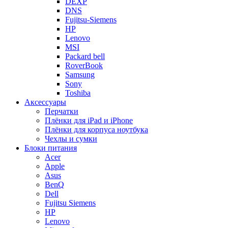
DEXP
DNS
Fujitsu-Siemens
HP
Lenovo
MSI
Packard bell
RoverBook
Samsung
Sony
Toshiba
Аксессуары
Перчатки
Плёнки для iPad и iPhone
Плёнки для корпуса ноутбука
Чехлы и сумки
Блоки питания
Acer
Apple
Asus
BenQ
Dell
Fujitsu Siemens
HP
Lenovo