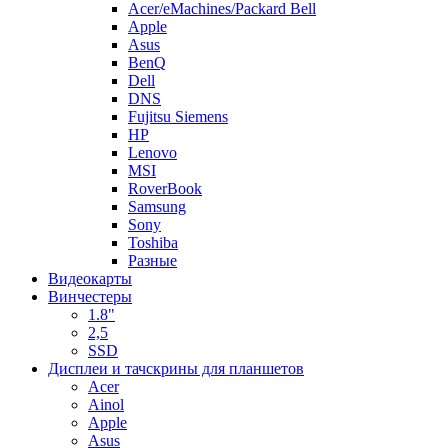
Acer/eMachines/Packard Bell
Apple
Asus
BenQ
Dell
DNS
Fujitsu Siemens
HP
Lenovo
MSI
RoverBook
Samsung
Sony
Toshiba
Разные
Видеокарты
Винчестеры
1.8"
2,5
SSD
Дисплеи и тачскрины для планшетов
Acer
Ainol
Apple
Asus