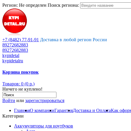
Регион:
Не определен
Поиск региона:
+7 (8482) 77-91-91
Доставка в любой регион России
89272682883
89272682883
kypidetal
kypidetalru
Корзина покупок
Товаров: 0 (0 р.)
Ничего не куплено!
Войти
или
зарегистрироваться
Главная
О компании
Гарантия
Доставка и Оплата
Как оформ
Категории
Аккумуляторы для ноутбуков