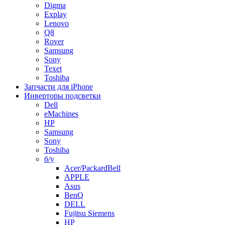
Digma
Explay
Lenovo
Q8
Rover
Samsung
Sony
Texet
Toshiba
Запчасти для iPhone
Инверторы подсветки
Dell
eMachines
HP
Samsung
Sony
Toshiba
б/у
Acer/PackardBell
APPLE
Asus
BenQ
DELL
Fujitsu Siemens
HP