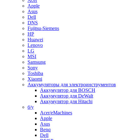
Acer
Apple
Asus
Dell
DNS
Fujitsu-Siemens
HP
Huawei
Lenovo
LG
MSI
Samsung
Sony
Toshiba
Xiaomi
Аккумуляторы для электроинструментов
Аккумулятор для BOSCH
Аккумулятор для DeWalt
Аккумулятор для Hitachi
б/у
Acer/eMachines
Apple
Asus
Benq
Dell