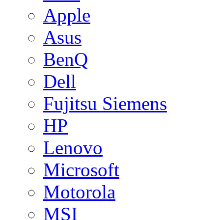
Apple
Asus
BenQ
Dell
Fujitsu Siemens
HP
Lenovo
Microsoft
Motorola
MSI