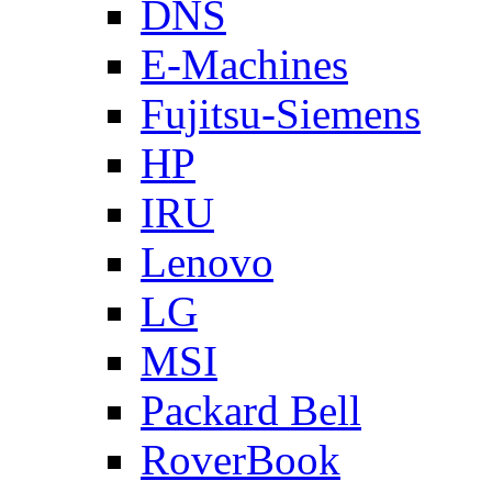
DNS
E-Machines
Fujitsu-Siemens
HP
IRU
Lenovo
LG
MSI
Packard Bell
RoverBook