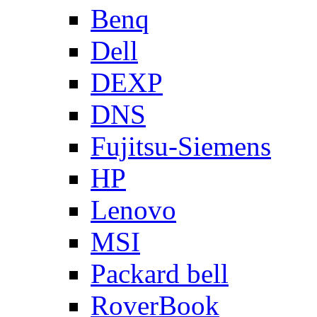
Benq
Dell
DEXP
DNS
Fujitsu-Siemens
HP
Lenovo
MSI
Packard bell
RoverBook