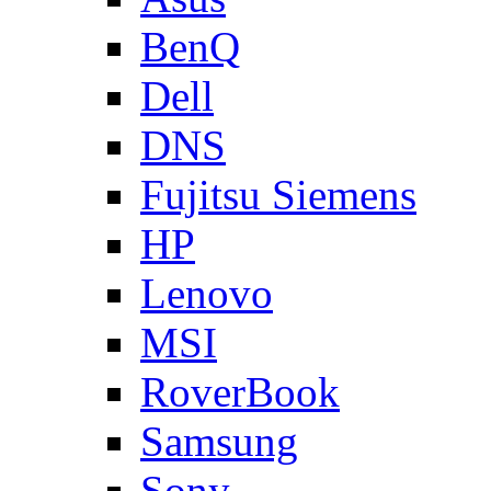
BenQ
Dell
DNS
Fujitsu Siemens
HP
Lenovo
MSI
RoverBook
Samsung
Sony