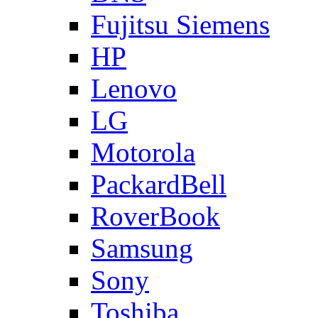
Fujitsu Siemens
HP
Lenovo
LG
Motorola
PackardBell
RoverBook
Samsung
Sony
Toshiba