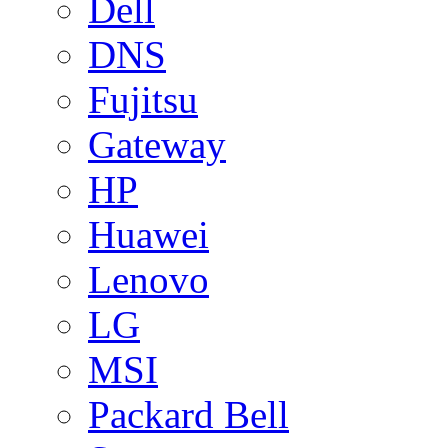
Dell
DNS
Fujitsu
Gateway
HP
Huawei
Lenovo
LG
MSI
Packard Bell