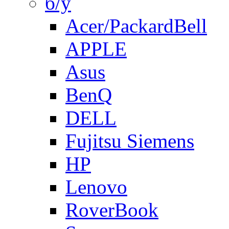
б/у
Acer/PackardBell
APPLE
Asus
BenQ
DELL
Fujitsu Siemens
HP
Lenovo
RoverBook