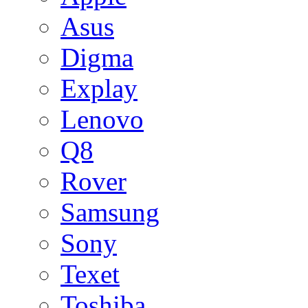
Asus
Digma
Explay
Lenovo
Q8
Rover
Samsung
Sony
Texet
Toshiba