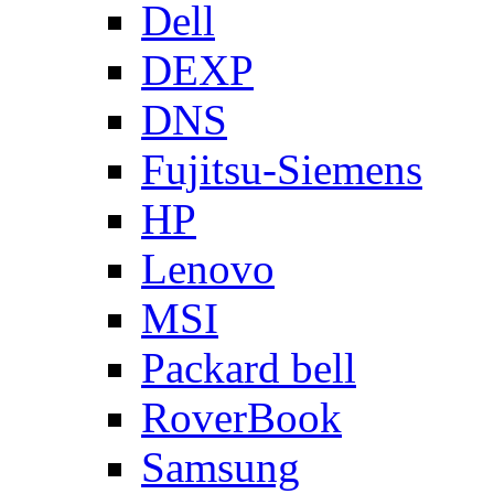
Dell
DEXP
DNS
Fujitsu-Siemens
HP
Lenovo
MSI
Packard bell
RoverBook
Samsung