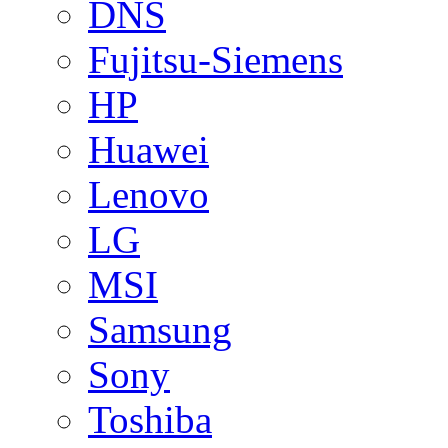
DNS
Fujitsu-Siemens
HP
Huawei
Lenovo
LG
MSI
Samsung
Sony
Toshiba