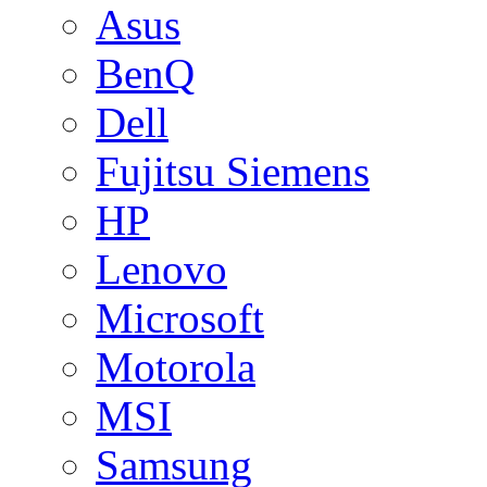
Asus
BenQ
Dell
Fujitsu Siemens
HP
Lenovo
Microsoft
Motorola
MSI
Samsung