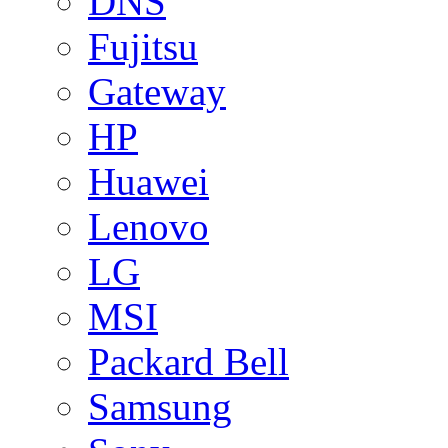
DNS
Fujitsu
Gateway
HP
Huawei
Lenovo
LG
MSI
Packard Bell
Samsung