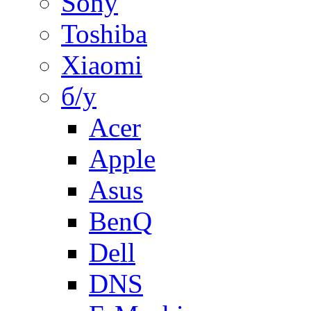
Sony
Toshiba
Xiaomi
б/у
Acer
Apple
Asus
BenQ
Dell
DNS