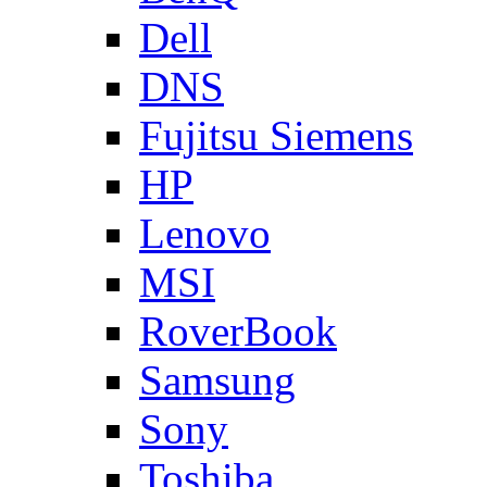
Dell
DNS
Fujitsu Siemens
HP
Lenovo
MSI
RoverBook
Samsung
Sony
Toshiba