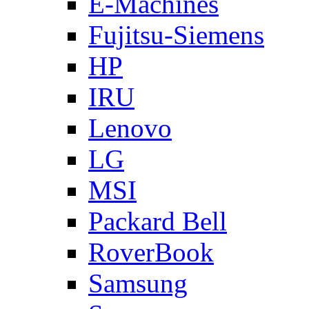
E-Machines
Fujitsu-Siemens
HP
IRU
Lenovo
LG
MSI
Packard Bell
RoverBook
Samsung