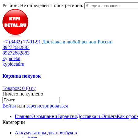
Регион:
Не определен
Поиск региона:
+7 (8482) 77-91-91
Доставка в любой регион России
89272682883
89272682883
kypidetal
kypidetalru
Корзина покупок
Товаров: 0 (0 р.)
Ничего не куплено!
Войти
или
зарегистрироваться
Главная
О компании
Гарантия
Доставка и Оплата
Как оформ
Категории
Аккумуляторы для ноутбуков