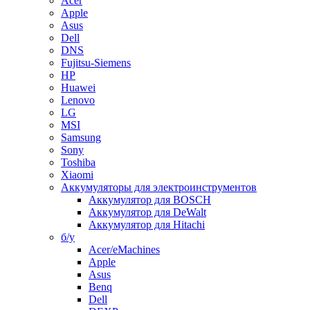
Acer
Apple
Asus
Dell
DNS
Fujitsu-Siemens
HP
Huawei
Lenovo
LG
MSI
Samsung
Sony
Toshiba
Xiaomi
Аккумуляторы для электроинструментов
Аккумулятор для BOSCH
Аккумулятор для DeWalt
Аккумулятор для Hitachi
б/у
Acer/eMachines
Apple
Asus
Benq
Dell