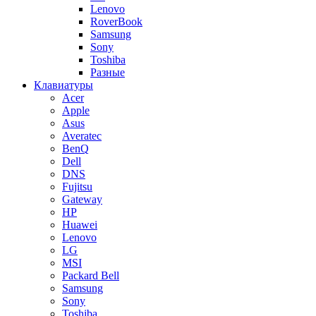
Lenovo
RoverBook
Samsung
Sony
Toshiba
Разные
Клавиатуры
Acer
Apple
Asus
Averatec
BenQ
Dell
DNS
Fujitsu
Gateway
HP
Huawei
Lenovo
LG
MSI
Packard Bell
Samsung
Sony
Toshiba