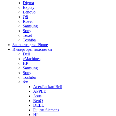
Digma
Explay
Lenovo
Q8
Rover
Samsung
Sony
Texet
Toshiba
Запчасти для iPhone
Инверторы подсветки
Dell
eMachines
HP
Samsung
Sony
Toshiba
б/у
Acer/PackardBell
APPLE
Asus
BenQ
DELL
Fujitsu Siemens
HP