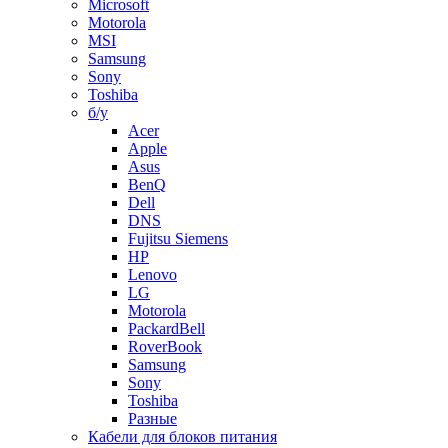
Microsoft
Motorola
MSI
Samsung
Sony
Toshiba
б/у
Acer
Apple
Asus
BenQ
Dell
DNS
Fujitsu Siemens
HP
Lenovo
LG
Motorola
PackardBell
RoverBook
Samsung
Sony
Toshiba
Разные
Кабели для блоков питания