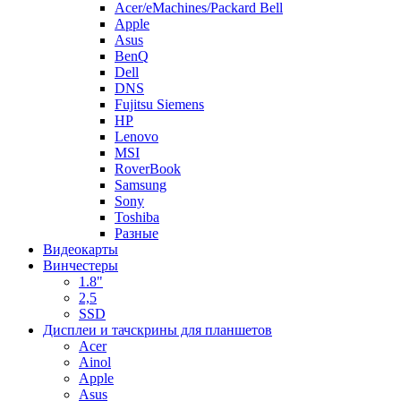
Acer/eMachines/Packard Bell
Apple
Asus
BenQ
Dell
DNS
Fujitsu Siemens
HP
Lenovo
MSI
RoverBook
Samsung
Sony
Toshiba
Разные
Видеокарты
Винчестеры
1.8"
2,5
SSD
Дисплеи и тачскрины для планшетов
Acer
Ainol
Apple
Asus