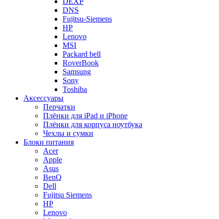
DEXP
DNS
Fujitsu-Siemens
HP
Lenovo
MSI
Packard bell
RoverBook
Samsung
Sony
Toshiba
Аксессуары
Перчатки
Плёнки для iPad и iPhone
Плёнки для корпуса ноутбука
Чехлы и сумки
Блоки питания
Acer
Apple
Asus
BenQ
Dell
Fujitsu Siemens
HP
Lenovo