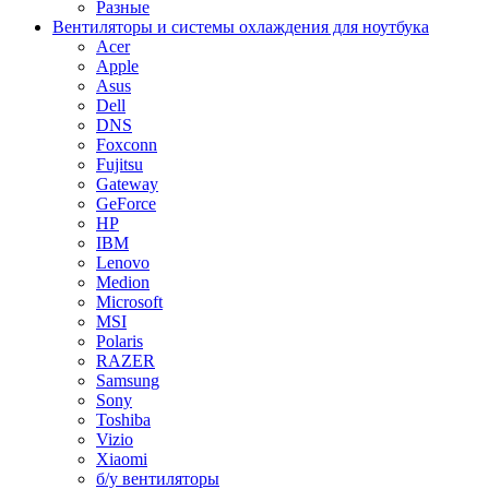
Разные
Вентиляторы и системы охлаждения для ноутбука
Acer
Apple
Asus
Dell
DNS
Foxconn
Fujitsu
Gateway
GeForce
HP
IBM
Lenovo
Medion
Microsoft
MSI
Polaris
RAZER
Samsung
Sony
Toshiba
Vizio
Xiaomi
б/у вентиляторы