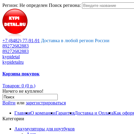
Регион:
Не определен
Поиск региона:
+7 (8482) 77-91-91
Доставка в любой регион России
89272682883
89272682883
kypidetal
kypidetalru
Корзина покупок
Товаров: 0 (0 р.)
Ничего не куплено!
Войти
или
зарегистрироваться
Главная
О компании
Гарантия
Доставка и Оплата
Как оформ
Категории
Аккумуляторы для ноутбуков