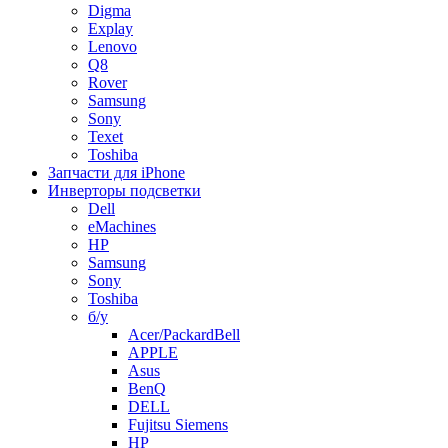
Digma
Explay
Lenovo
Q8
Rover
Samsung
Sony
Texet
Toshiba
Запчасти для iPhone
Инверторы подсветки
Dell
eMachines
HP
Samsung
Sony
Toshiba
б/у
Acer/PackardBell
APPLE
Asus
BenQ
DELL
Fujitsu Siemens
HP