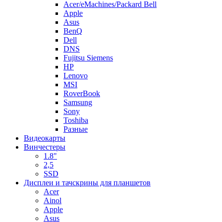
Acer/eMachines/Packard Bell
Apple
Asus
BenQ
Dell
DNS
Fujitsu Siemens
HP
Lenovo
MSI
RoverBook
Samsung
Sony
Toshiba
Разные
Видеокарты
Винчестеры
1.8"
2,5
SSD
Дисплеи и тачскрины для планшетов
Acer
Ainol
Apple
Asus