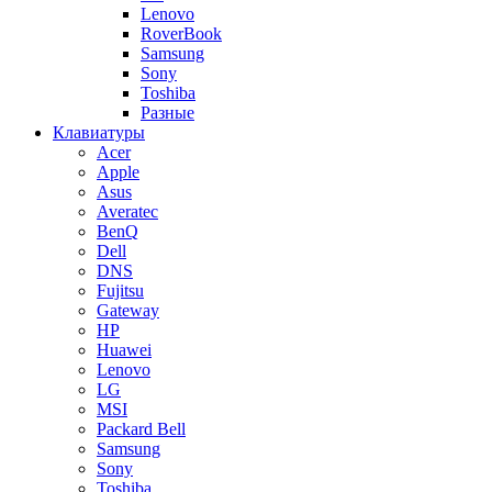
Lenovo
RoverBook
Samsung
Sony
Toshiba
Разные
Клавиатуры
Acer
Apple
Asus
Averatec
BenQ
Dell
DNS
Fujitsu
Gateway
HP
Huawei
Lenovo
LG
MSI
Packard Bell
Samsung
Sony
Toshiba