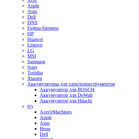
Acer
Apple
Asus
Dell
DNS
Fujitsu-Siemens
HP
Huawei
Lenovo
LG
MSI
Samsung
Sony
Toshiba
Xiaomi
Аккумуляторы для электроинструментов
Аккумулятор для BOSCH
Аккумулятор для DeWalt
Аккумулятор для Hitachi
б/у
Acer/eMachines
Apple
Asus
Benq
Dell