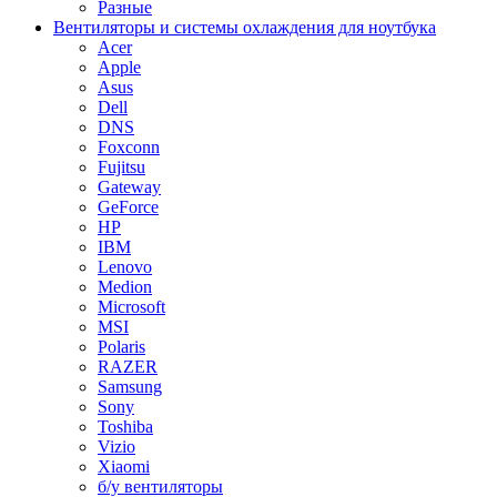
Разные
Вентиляторы и системы охлаждения для ноутбука
Acer
Apple
Asus
Dell
DNS
Foxconn
Fujitsu
Gateway
GeForce
HP
IBM
Lenovo
Medion
Microsoft
MSI
Polaris
RAZER
Samsung
Sony
Toshiba
Vizio
Xiaomi
б/у вентиляторы