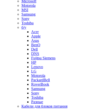
Microsoft
Motorola
MSI
Samsung
Sony
Toshiba
б/у
Acer
Apple
Asus
BenQ
Dell
DNS
Fujitsu Siemens
HP
Lenovo
LG
Motorola
PackardBell
RoverBook
Samsung
Sony
Toshiba
Разные
Кабели для блоков питания