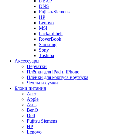
DEXP
DNS
Fujitsu-Siemens
HP
Lenovo
MSI
Packard bell
RoverBook
Samsung
Sony
Toshiba
Аксессуары
Перчатки
Плёнки для iPad и iPhone
Плёнки для корпуса ноутбука
Чехлы и сумки
Блоки питания
Acer
Apple
Asus
BenQ
Dell
Fujitsu Siemens
HP
Lenovo