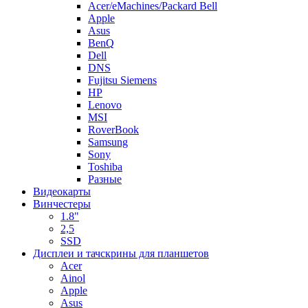
Acer/eMachines/Packard Bell
Apple
Asus
BenQ
Dell
DNS
Fujitsu Siemens
HP
Lenovo
MSI
RoverBook
Samsung
Sony
Toshiba
Разные
Видеокарты
Винчестеры
1.8"
2,5
SSD
Дисплеи и тачскрины для планшетов
Acer
Ainol
Apple
Asus