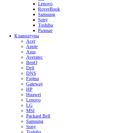
Lenovo
RoverBook
Samsung
Sony
Toshiba
Разные
Клавиатуры
Acer
Apple
Asus
Averatec
BenQ
Dell
DNS
Fujitsu
Gateway
HP
Huawei
Lenovo
LG
MSI
Packard Bell
Samsung
Sony
Toshiba