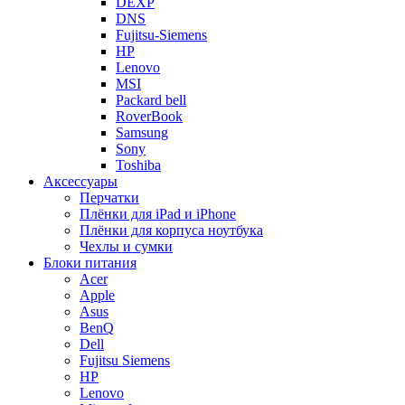
DEXP
DNS
Fujitsu-Siemens
HP
Lenovo
MSI
Packard bell
RoverBook
Samsung
Sony
Toshiba
Аксессуары
Перчатки
Плёнки для iPad и iPhone
Плёнки для корпуса ноутбука
Чехлы и сумки
Блоки питания
Acer
Apple
Asus
BenQ
Dell
Fujitsu Siemens
HP
Lenovo