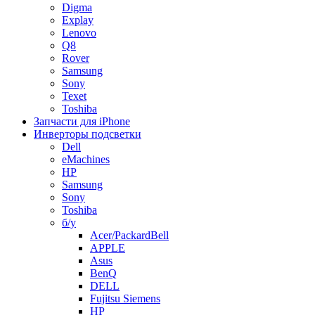
Digma
Explay
Lenovo
Q8
Rover
Samsung
Sony
Texet
Toshiba
Запчасти для iPhone
Инверторы подсветки
Dell
eMachines
HP
Samsung
Sony
Toshiba
б/у
Acer/PackardBell
APPLE
Asus
BenQ
DELL
Fujitsu Siemens
HP