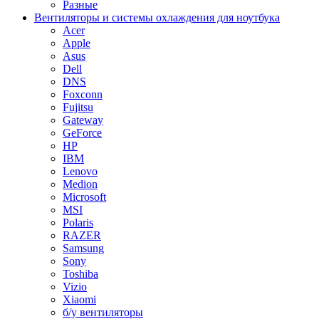
Разные
Вентиляторы и системы охлаждения для ноутбука
Acer
Apple
Asus
Dell
DNS
Foxconn
Fujitsu
Gateway
GeForce
HP
IBM
Lenovo
Medion
Microsoft
MSI
Polaris
RAZER
Samsung
Sony
Toshiba
Vizio
Xiaomi
б/у вентиляторы