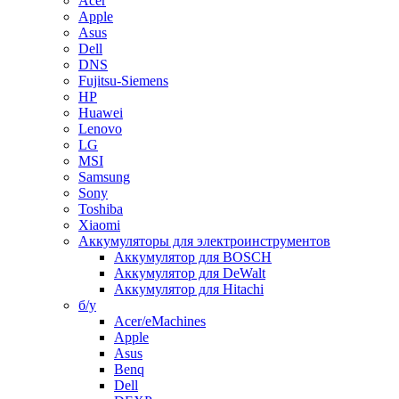
Acer
Apple
Asus
Dell
DNS
Fujitsu-Siemens
HP
Huawei
Lenovo
LG
MSI
Samsung
Sony
Toshiba
Xiaomi
Аккумуляторы для электроинструментов
Аккумулятор для BOSCH
Аккумулятор для DeWalt
Аккумулятор для Hitachi
б/у
Acer/eMachines
Apple
Asus
Benq
Dell