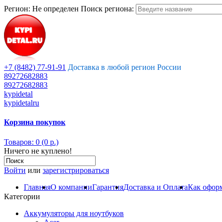
Регион:
Не определен
Поиск региона:
+7 (8482) 77-91-91
Доставка в любой регион России
89272682883
89272682883
kypidetal
kypidetalru
Корзина покупок
Товаров: 0 (0 р.)
Ничего не куплено!
Войти
или
зарегистрироваться
Главная
О компании
Гарантия
Доставка и Оплата
Как оформ
Категории
Аккумуляторы для ноутбуков