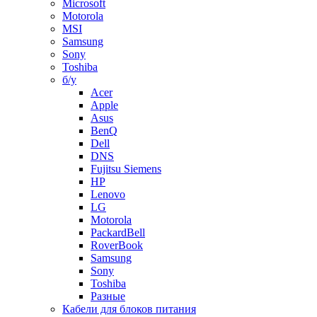
Microsoft
Motorola
MSI
Samsung
Sony
Toshiba
б/у
Acer
Apple
Asus
BenQ
Dell
DNS
Fujitsu Siemens
HP
Lenovo
LG
Motorola
PackardBell
RoverBook
Samsung
Sony
Toshiba
Разные
Кабели для блоков питания