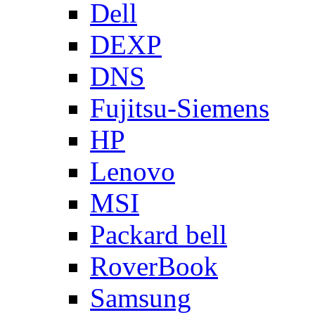
Dell
DEXP
DNS
Fujitsu-Siemens
HP
Lenovo
MSI
Packard bell
RoverBook
Samsung