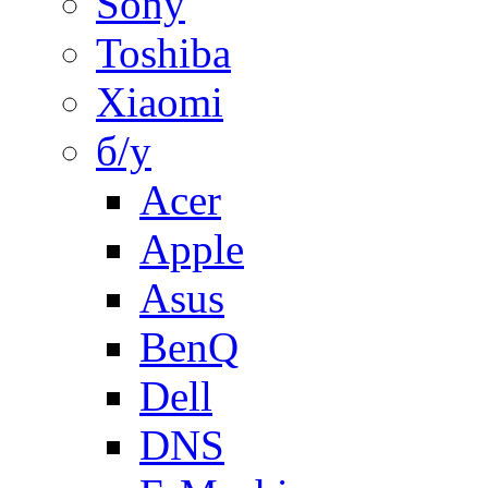
Sony
Toshiba
Xiaomi
б/у
Acer
Apple
Asus
BenQ
Dell
DNS