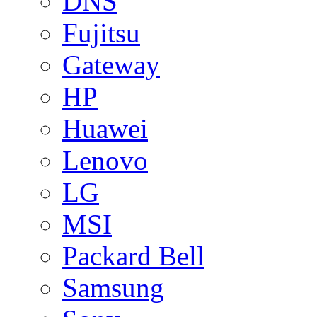
DNS
Fujitsu
Gateway
HP
Huawei
Lenovo
LG
MSI
Packard Bell
Samsung