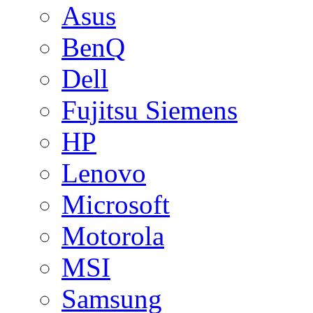
Asus
BenQ
Dell
Fujitsu Siemens
HP
Lenovo
Microsoft
Motorola
MSI
Samsung