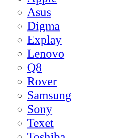
Asus
Digma
Explay
Lenovo
Q8
Rover
Samsung
Sony
Texet
Toshiba