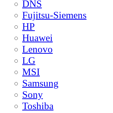
DNS
Fujitsu-Siemens
HP
Huawei
Lenovo
LG
MSI
Samsung
Sony
Toshiba