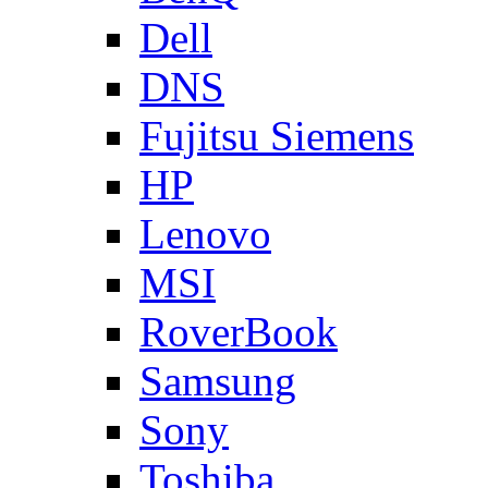
Dell
DNS
Fujitsu Siemens
HP
Lenovo
MSI
RoverBook
Samsung
Sony
Toshiba