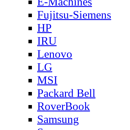
E-Machines
Fujitsu-Siemens
HP
IRU
Lenovo
LG
MSI
Packard Bell
RoverBook
Samsung