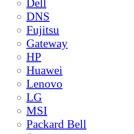
Dell
DNS
Fujitsu
Gateway
HP
Huawei
Lenovo
LG
MSI
Packard Bell