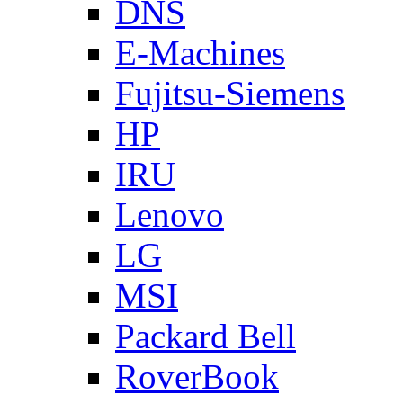
DNS
E-Machines
Fujitsu-Siemens
HP
IRU
Lenovo
LG
MSI
Packard Bell
RoverBook