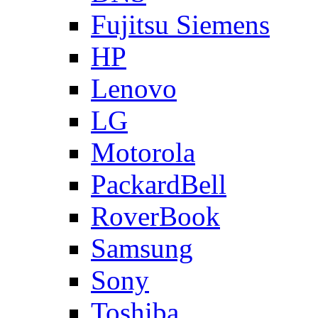
Fujitsu Siemens
HP
Lenovo
LG
Motorola
PackardBell
RoverBook
Samsung
Sony
Toshiba