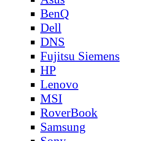
BenQ
Dell
DNS
Fujitsu Siemens
HP
Lenovo
MSI
RoverBook
Samsung
Sony