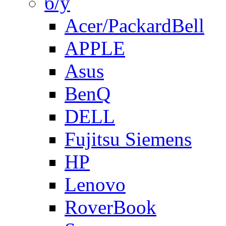
б/у
Acer/PackardBell
APPLE
Asus
BenQ
DELL
Fujitsu Siemens
HP
Lenovo
RoverBook