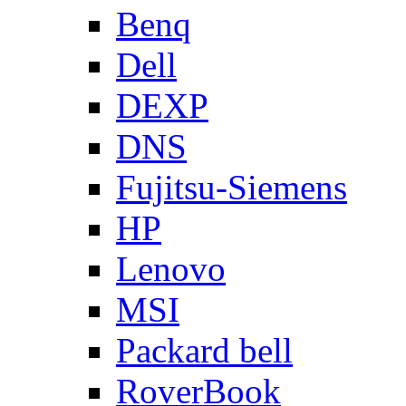
Benq
Dell
DEXP
DNS
Fujitsu-Siemens
HP
Lenovo
MSI
Packard bell
RoverBook