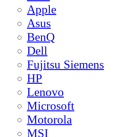
Apple
Asus
BenQ
Dell
Fujitsu Siemens
HP
Lenovo
Microsoft
Motorola
MSI