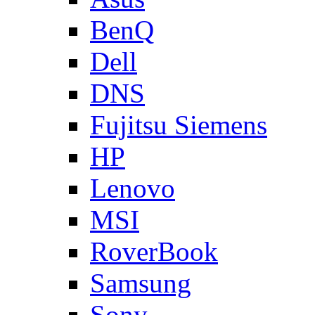
BenQ
Dell
DNS
Fujitsu Siemens
HP
Lenovo
MSI
RoverBook
Samsung
Sony