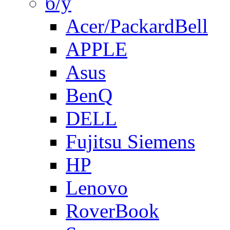
б/у
Acer/PackardBell
APPLE
Asus
BenQ
DELL
Fujitsu Siemens
HP
Lenovo
RoverBook