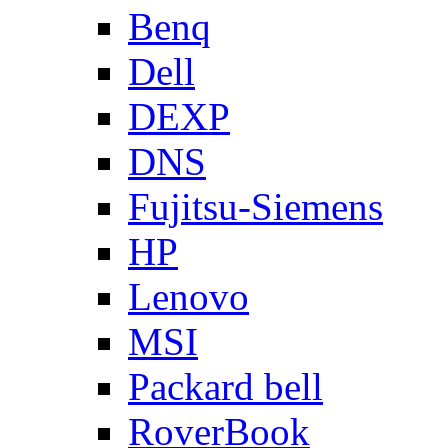
Benq
Dell
DEXP
DNS
Fujitsu-Siemens
HP
Lenovo
MSI
Packard bell
RoverBook