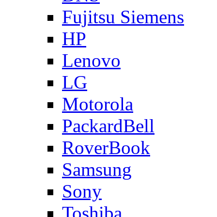
Fujitsu Siemens
HP
Lenovo
LG
Motorola
PackardBell
RoverBook
Samsung
Sony
Toshiba