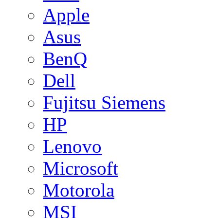
Apple
Asus
BenQ
Dell
Fujitsu Siemens
HP
Lenovo
Microsoft
Motorola
MSI