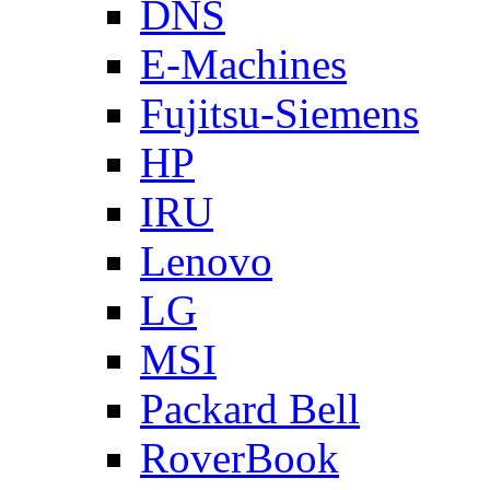
DNS
E-Machines
Fujitsu-Siemens
HP
IRU
Lenovo
LG
MSI
Packard Bell
RoverBook