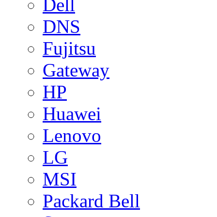
Dell
DNS
Fujitsu
Gateway
HP
Huawei
Lenovo
LG
MSI
Packard Bell