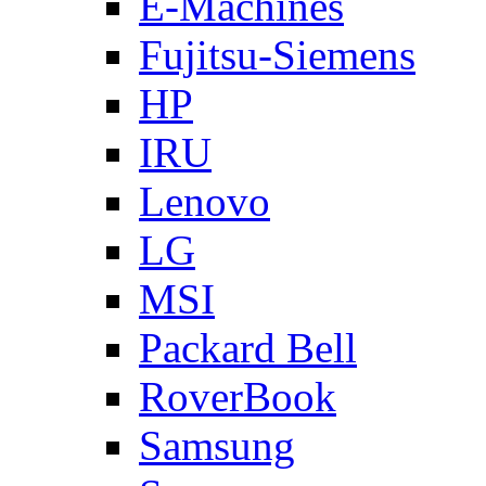
E-Machines
Fujitsu-Siemens
HP
IRU
Lenovo
LG
MSI
Packard Bell
RoverBook
Samsung