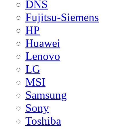
DNS
Fujitsu-Siemens
HP
Huawei
Lenovo
LG
MSI
Samsung
Sony
Toshiba