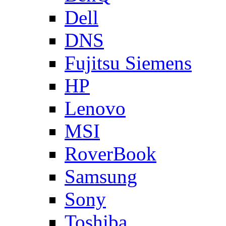
Dell
DNS
Fujitsu Siemens
HP
Lenovo
MSI
RoverBook
Samsung
Sony
Toshiba