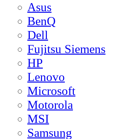
Asus
BenQ
Dell
Fujitsu Siemens
HP
Lenovo
Microsoft
Motorola
MSI
Samsung