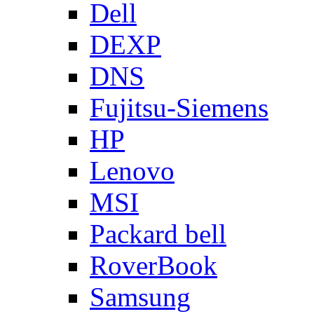
Dell
DEXP
DNS
Fujitsu-Siemens
HP
Lenovo
MSI
Packard bell
RoverBook
Samsung