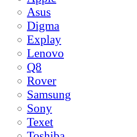
Asus
Digma
Explay
Lenovo
Q8
Rover
Samsung
Sony
Texet
Toshiba