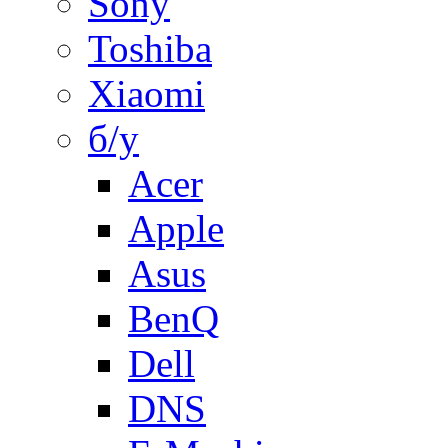
Sony
Toshiba
Xiaomi
б/у
Acer
Apple
Asus
BenQ
Dell
DNS