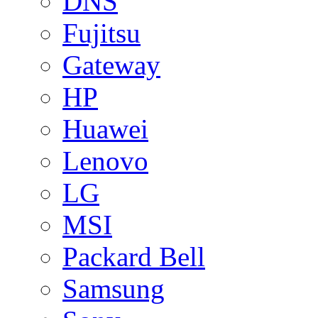
DNS
Fujitsu
Gateway
HP
Huawei
Lenovo
LG
MSI
Packard Bell
Samsung