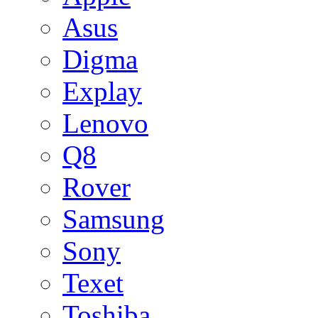
Asus
Digma
Explay
Lenovo
Q8
Rover
Samsung
Sony
Texet
Toshiba