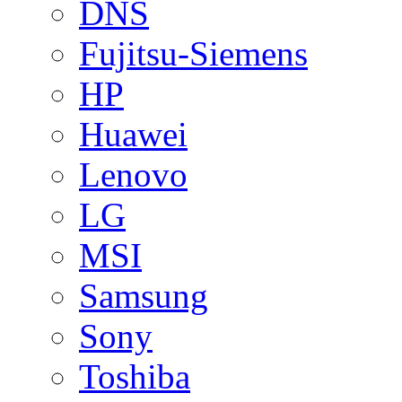
DNS
Fujitsu-Siemens
HP
Huawei
Lenovo
LG
MSI
Samsung
Sony
Toshiba