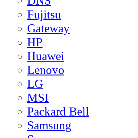
DNS
Fujitsu
Gateway
HP
Huawei
Lenovo
LG
MSI
Packard Bell
Samsung