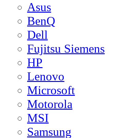
Asus
BenQ
Dell
Fujitsu Siemens
HP
Lenovo
Microsoft
Motorola
MSI
Samsung