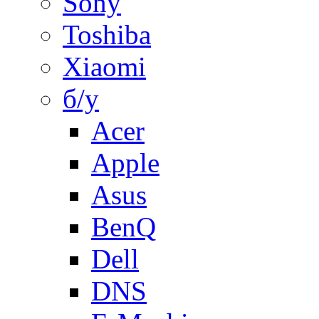
Sony
Toshiba
Xiaomi
б/у
Acer
Apple
Asus
BenQ
Dell
DNS