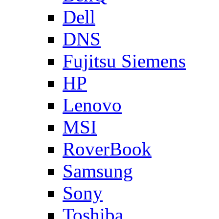
Dell
DNS
Fujitsu Siemens
HP
Lenovo
MSI
RoverBook
Samsung
Sony
Toshiba