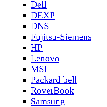
Dell
DEXP
DNS
Fujitsu-Siemens
HP
Lenovo
MSI
Packard bell
RoverBook
Samsung