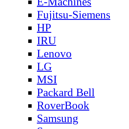
E-Machines
Fujitsu-Siemens
HP
IRU
Lenovo
LG
MSI
Packard Bell
RoverBook
Samsung