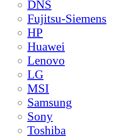
DNS
Fujitsu-Siemens
HP
Huawei
Lenovo
LG
MSI
Samsung
Sony
Toshiba