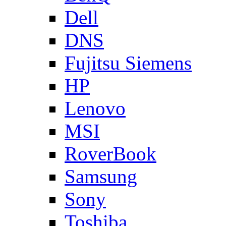
Dell
DNS
Fujitsu Siemens
HP
Lenovo
MSI
RoverBook
Samsung
Sony
Toshiba