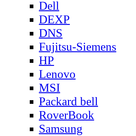
Dell
DEXP
DNS
Fujitsu-Siemens
HP
Lenovo
MSI
Packard bell
RoverBook
Samsung