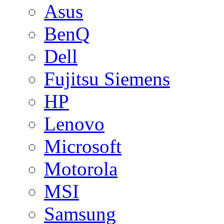
Asus
BenQ
Dell
Fujitsu Siemens
HP
Lenovo
Microsoft
Motorola
MSI
Samsung