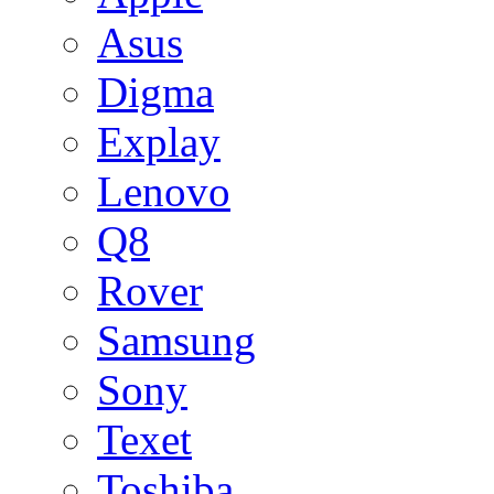
Asus
Digma
Explay
Lenovo
Q8
Rover
Samsung
Sony
Texet
Toshiba