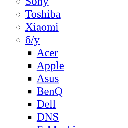
Sony
Toshiba
Xiaomi
б/у
Acer
Apple
Asus
BenQ
Dell
DNS