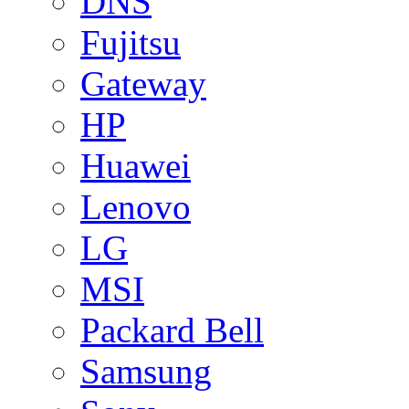
DNS
Fujitsu
Gateway
HP
Huawei
Lenovo
LG
MSI
Packard Bell
Samsung