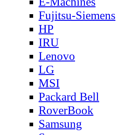
E-Machines
Fujitsu-Siemens
HP
IRU
Lenovo
LG
MSI
Packard Bell
RoverBook
Samsung