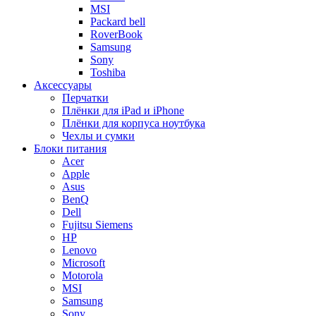
MSI
Packard bell
RoverBook
Samsung
Sony
Toshiba
Аксессуары
Перчатки
Плёнки для iPad и iPhone
Плёнки для корпуса ноутбука
Чехлы и сумки
Блоки питания
Acer
Apple
Asus
BenQ
Dell
Fujitsu Siemens
HP
Lenovo
Microsoft
Motorola
MSI
Samsung
Sony