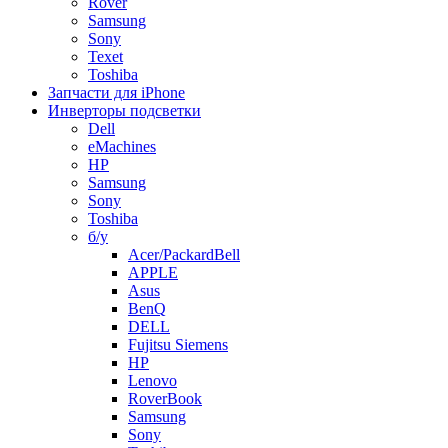
Rover
Samsung
Sony
Texet
Toshiba
Запчасти для iPhone
Инверторы подсветки
Dell
eMachines
HP
Samsung
Sony
Toshiba
б/у
Acer/PackardBell
APPLE
Asus
BenQ
DELL
Fujitsu Siemens
HP
Lenovo
RoverBook
Samsung
Sony