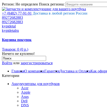
Регион:
Не определен
Поиск региона:
+7 (8482) 77-91-91
Доставка в любой регион России
89272682883
89272682883
kypidetal
kypidetalru
Корзина покупок
Товаров: 0 (0 р.)
Ничего не куплено!
Войти
или
зарегистрироваться
Главная
О компании
Гарантия
Доставка и Оплата
Как оформ
Категории
Аккумуляторы для ноутбуков
Acer
Apple
Asus
Dell
DNS