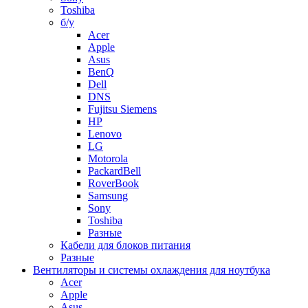
Toshiba
б/у
Acer
Apple
Asus
BenQ
Dell
DNS
Fujitsu Siemens
HP
Lenovo
LG
Motorola
PackardBell
RoverBook
Samsung
Sony
Toshiba
Разные
Кабели для блоков питания
Разные
Вентиляторы и системы охлаждения для ноутбука
Acer
Apple
Asus