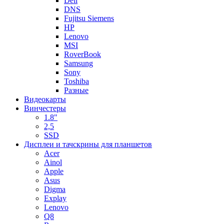
Dell
DNS
Fujitsu Siemens
HP
Lenovo
MSI
RoverBook
Samsung
Sony
Toshiba
Разные
Видеокарты
Винчестеры
1.8"
2,5
SSD
Дисплеи и тачскрины для планшетов
Acer
Ainol
Apple
Asus
Digma
Explay
Lenovo
Q8