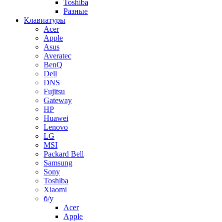
Toshiba
Разные
Клавиатуры
Acer
Apple
Asus
Averatec
BenQ
Dell
DNS
Fujitsu
Gateway
HP
Huawei
Lenovo
LG
MSI
Packard Bell
Samsung
Sony
Toshiba
Xiaomi
б/у
Acer
Apple