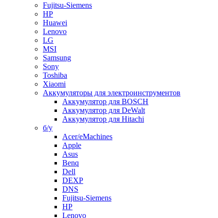
Fujitsu-Siemens
HP
Huawei
Lenovo
LG
MSI
Samsung
Sony
Toshiba
Xiaomi
Аккумуляторы для электроинструментов
Аккумулятор для BOSCH
Аккумулятор для DeWalt
Аккумулятор для Hitachi
б/у
Acer/eMachines
Apple
Asus
Benq
Dell
DEXP
DNS
Fujitsu-Siemens
HP
Lenovo