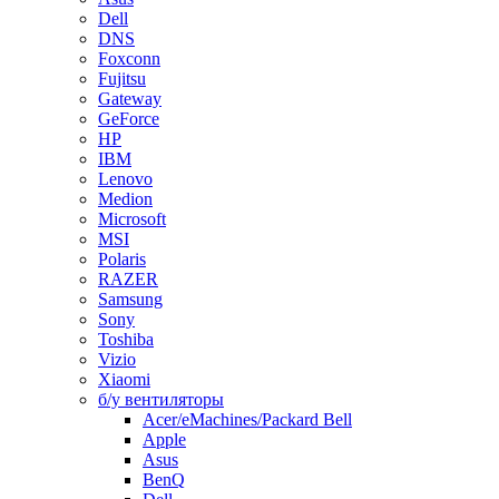
Dell
DNS
Foxconn
Fujitsu
Gateway
GeForce
HP
IBM
Lenovo
Medion
Microsoft
MSI
Polaris
RAZER
Samsung
Sony
Toshiba
Vizio
Xiaomi
б/у вентиляторы
Acer/eMachines/Packard Bell
Apple
Asus
BenQ