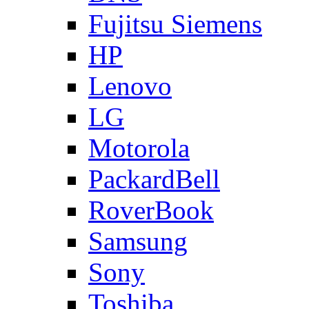
Fujitsu Siemens
HP
Lenovo
LG
Motorola
PackardBell
RoverBook
Samsung
Sony
Toshiba