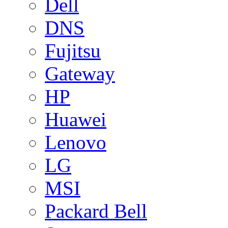
Dell
DNS
Fujitsu
Gateway
HP
Huawei
Lenovo
LG
MSI
Packard Bell