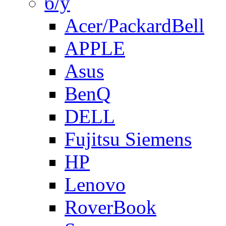
б/у
Acer/PackardBell
APPLE
Asus
BenQ
DELL
Fujitsu Siemens
HP
Lenovo
RoverBook