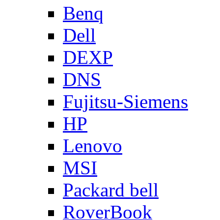
Benq
Dell
DEXP
DNS
Fujitsu-Siemens
HP
Lenovo
MSI
Packard bell
RoverBook