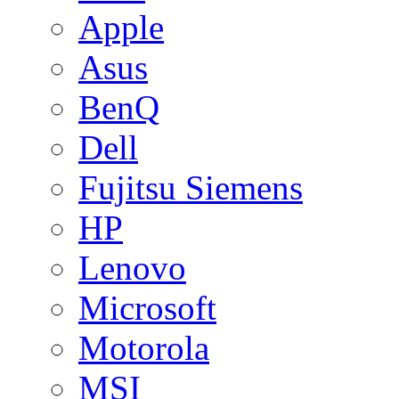
Apple
Asus
BenQ
Dell
Fujitsu Siemens
HP
Lenovo
Microsoft
Motorola
MSI