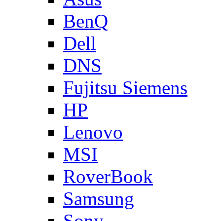
BenQ
Dell
DNS
Fujitsu Siemens
HP
Lenovo
MSI
RoverBook
Samsung
Sony