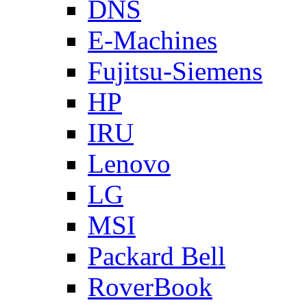
DNS
E-Machines
Fujitsu-Siemens
HP
IRU
Lenovo
LG
MSI
Packard Bell
RoverBook