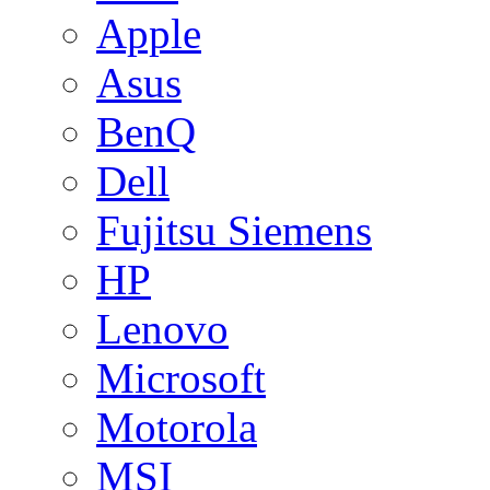
Apple
Asus
BenQ
Dell
Fujitsu Siemens
HP
Lenovo
Microsoft
Motorola
MSI