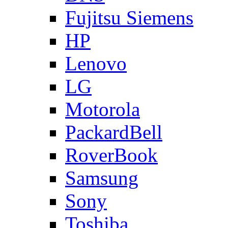
Fujitsu Siemens
HP
Lenovo
LG
Motorola
PackardBell
RoverBook
Samsung
Sony
Toshiba