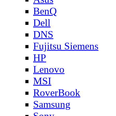
BenQ
Dell
DNS
Fujitsu Siemens
HP
Lenovo
MSI
RoverBook
Samsung
Sony