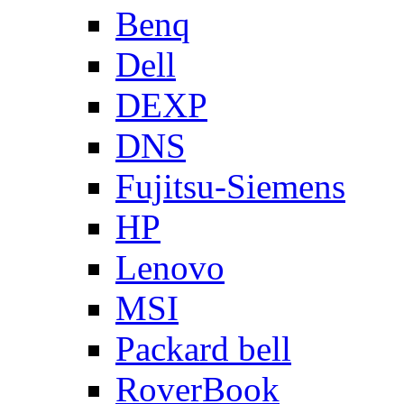
Benq
Dell
DEXP
DNS
Fujitsu-Siemens
HP
Lenovo
MSI
Packard bell
RoverBook