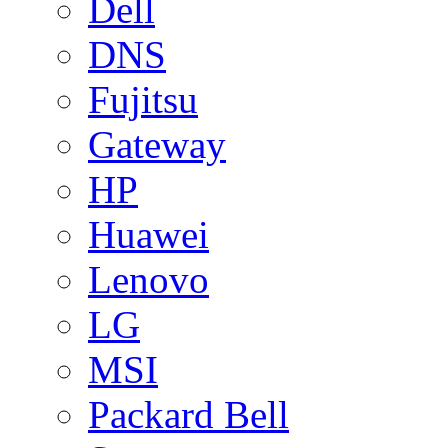
Dell
DNS
Fujitsu
Gateway
HP
Huawei
Lenovo
LG
MSI
Packard Bell