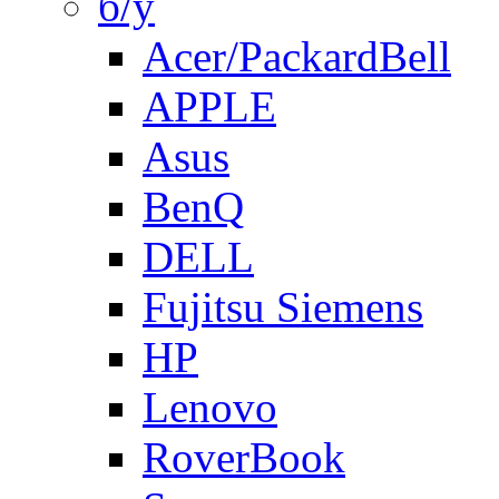
б/у
Acer/PackardBell
APPLE
Asus
BenQ
DELL
Fujitsu Siemens
HP
Lenovo
RoverBook