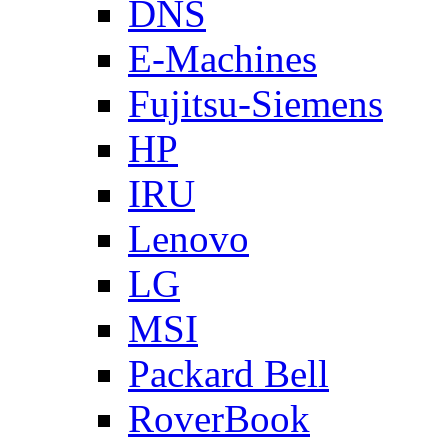
DNS
E-Machines
Fujitsu-Siemens
HP
IRU
Lenovo
LG
MSI
Packard Bell
RoverBook