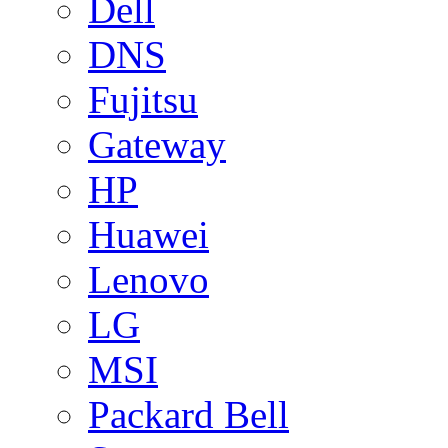
Dell
DNS
Fujitsu
Gateway
HP
Huawei
Lenovo
LG
MSI
Packard Bell