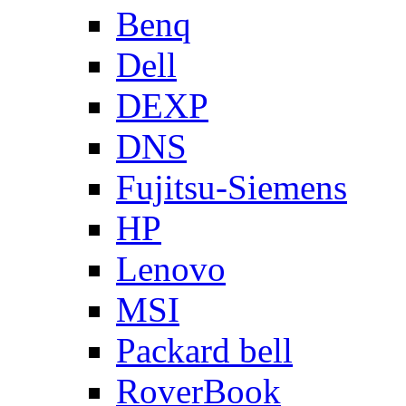
Benq
Dell
DEXP
DNS
Fujitsu-Siemens
HP
Lenovo
MSI
Packard bell
RoverBook