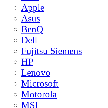
Apple
Asus
BenQ
Dell
Fujitsu Siemens
HP
Lenovo
Microsoft
Motorola
MSI