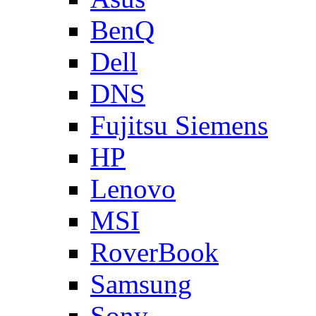
BenQ
Dell
DNS
Fujitsu Siemens
HP
Lenovo
MSI
RoverBook
Samsung
Sony