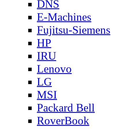
DNS
E-Machines
Fujitsu-Siemens
HP
IRU
Lenovo
LG
MSI
Packard Bell
RoverBook