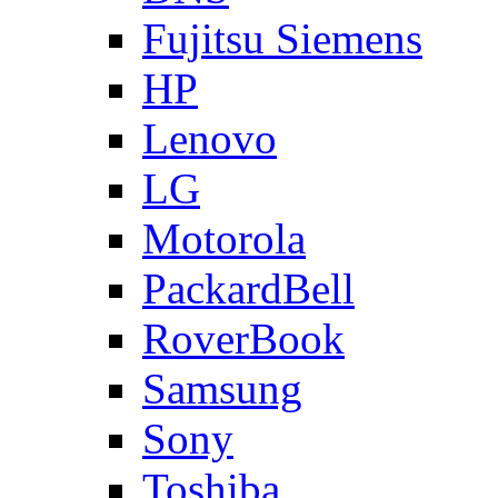
Fujitsu Siemens
HP
Lenovo
LG
Motorola
PackardBell
RoverBook
Samsung
Sony
Toshiba