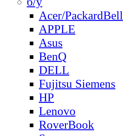
б/у
Acer/PackardBell
APPLE
Asus
BenQ
DELL
Fujitsu Siemens
HP
Lenovo
RoverBook