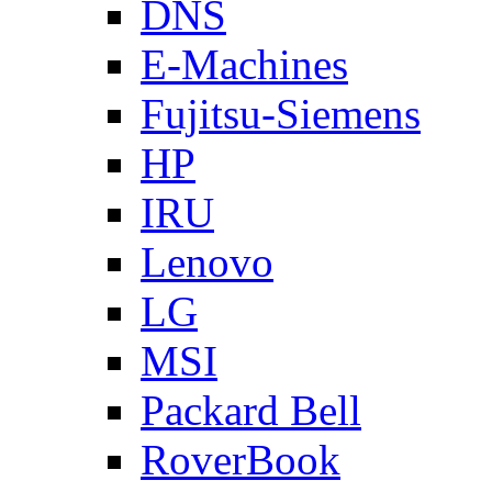
DNS
E-Machines
Fujitsu-Siemens
HP
IRU
Lenovo
LG
MSI
Packard Bell
RoverBook