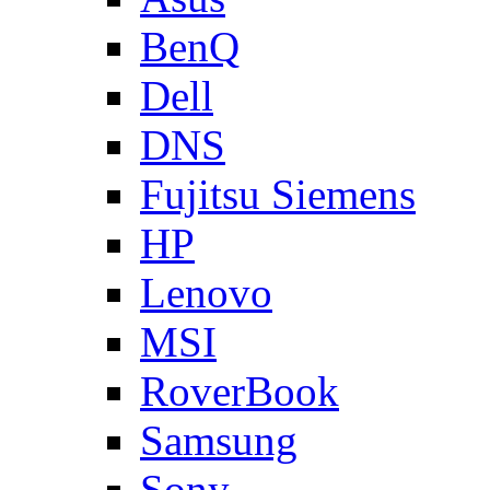
BenQ
Dell
DNS
Fujitsu Siemens
HP
Lenovo
MSI
RoverBook
Samsung
Sony