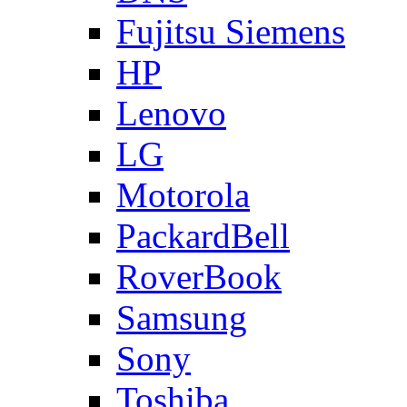
Fujitsu Siemens
HP
Lenovo
LG
Motorola
PackardBell
RoverBook
Samsung
Sony
Toshiba