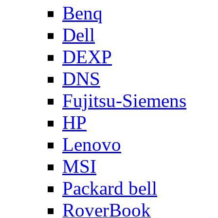
Benq
Dell
DEXP
DNS
Fujitsu-Siemens
HP
Lenovo
MSI
Packard bell
RoverBook