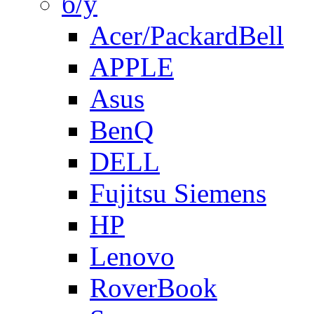
б/у
Acer/PackardBell
APPLE
Asus
BenQ
DELL
Fujitsu Siemens
HP
Lenovo
RoverBook