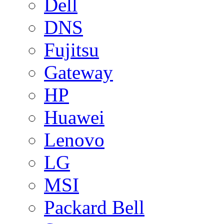
Dell
DNS
Fujitsu
Gateway
HP
Huawei
Lenovo
LG
MSI
Packard Bell