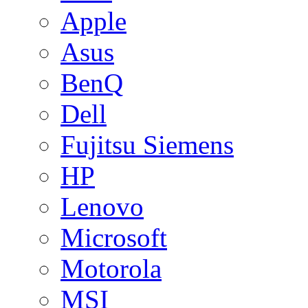
Apple
Asus
BenQ
Dell
Fujitsu Siemens
HP
Lenovo
Microsoft
Motorola
MSI