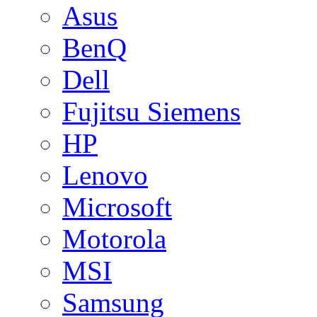
Asus
BenQ
Dell
Fujitsu Siemens
HP
Lenovo
Microsoft
Motorola
MSI
Samsung