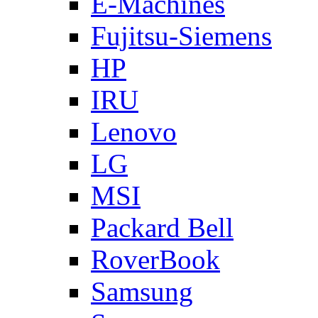
E-Machines
Fujitsu-Siemens
HP
IRU
Lenovo
LG
MSI
Packard Bell
RoverBook
Samsung