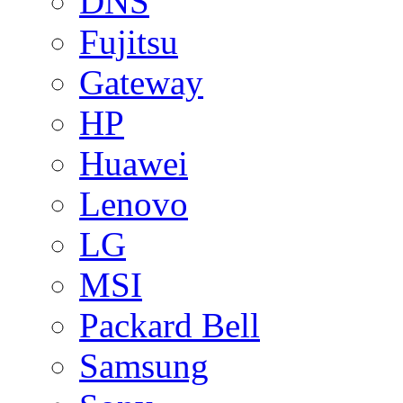
DNS
Fujitsu
Gateway
HP
Huawei
Lenovo
LG
MSI
Packard Bell
Samsung