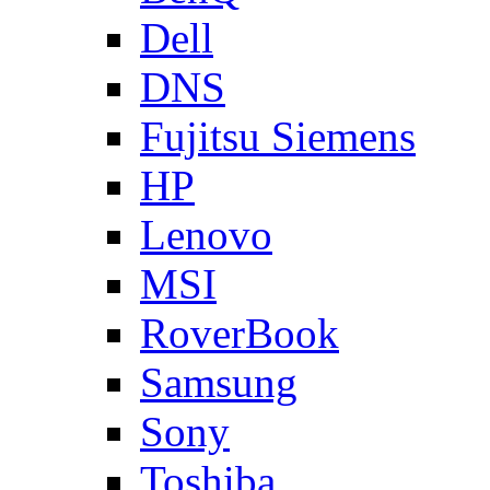
Dell
DNS
Fujitsu Siemens
HP
Lenovo
MSI
RoverBook
Samsung
Sony
Toshiba