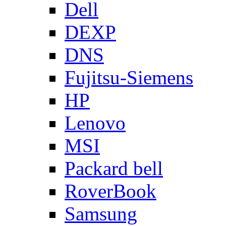
Dell
DEXP
DNS
Fujitsu-Siemens
HP
Lenovo
MSI
Packard bell
RoverBook
Samsung