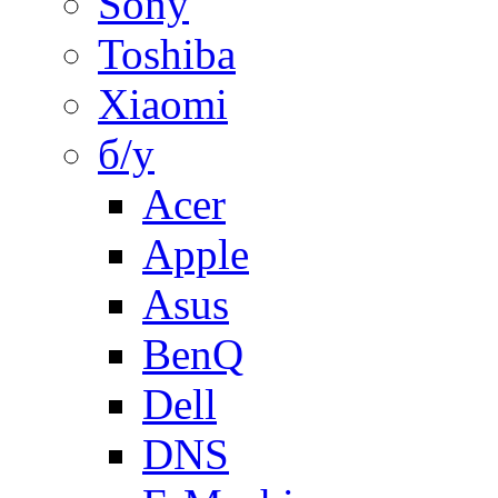
Sony
Toshiba
Xiaomi
б/у
Acer
Apple
Asus
BenQ
Dell
DNS