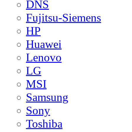
DNS
Fujitsu-Siemens
HP
Huawei
Lenovo
LG
MSI
Samsung
Sony
Toshiba