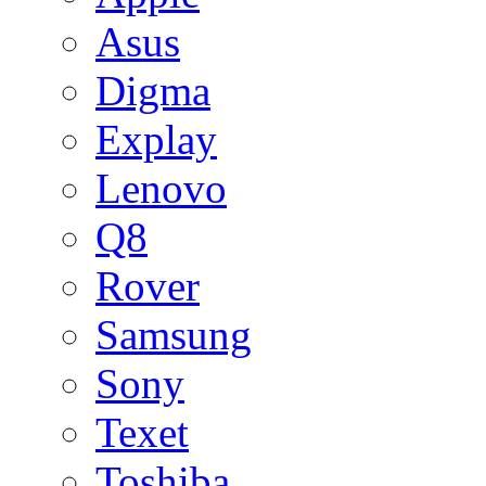
Asus
Digma
Explay
Lenovo
Q8
Rover
Samsung
Sony
Texet
Toshiba