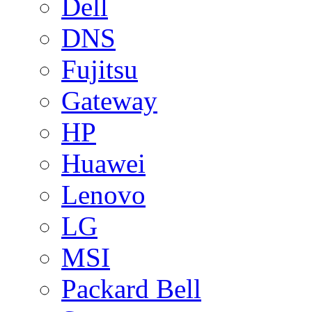
Dell
DNS
Fujitsu
Gateway
HP
Huawei
Lenovo
LG
MSI
Packard Bell