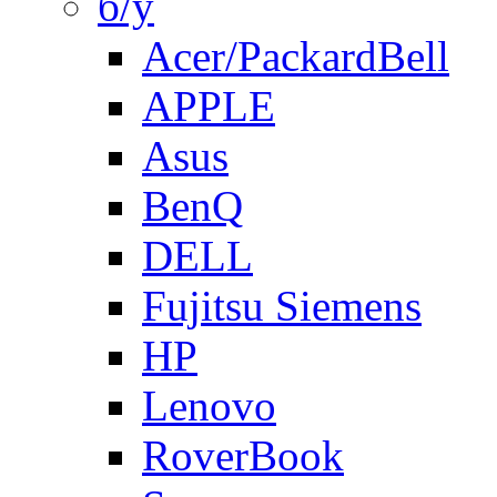
б/у
Acer/PackardBell
APPLE
Asus
BenQ
DELL
Fujitsu Siemens
HP
Lenovo
RoverBook