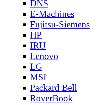
DNS
E-Machines
Fujitsu-Siemens
HP
IRU
Lenovo
LG
MSI
Packard Bell
RoverBook