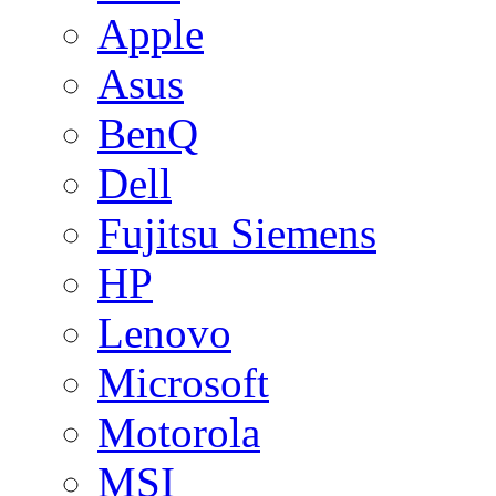
Apple
Asus
BenQ
Dell
Fujitsu Siemens
HP
Lenovo
Microsoft
Motorola
MSI