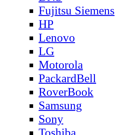
Fujitsu Siemens
HP
Lenovo
LG
Motorola
PackardBell
RoverBook
Samsung
Sony
Toshiba