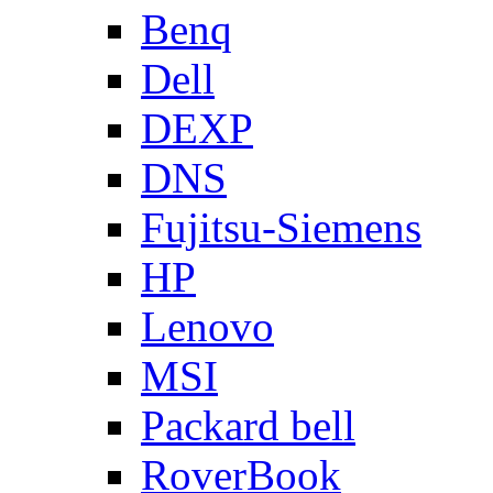
Benq
Dell
DEXP
DNS
Fujitsu-Siemens
HP
Lenovo
MSI
Packard bell
RoverBook