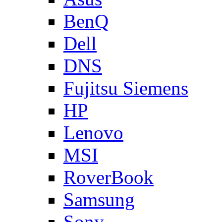
BenQ
Dell
DNS
Fujitsu Siemens
HP
Lenovo
MSI
RoverBook
Samsung
Sony