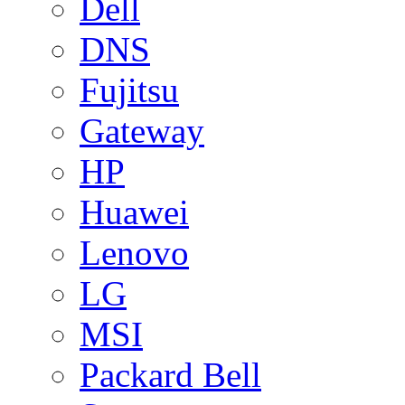
Dell
DNS
Fujitsu
Gateway
HP
Huawei
Lenovo
LG
MSI
Packard Bell