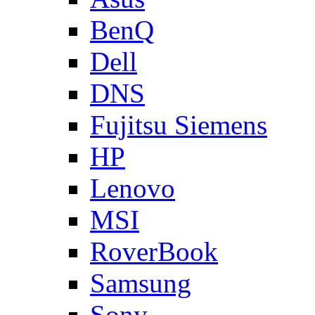
BenQ
Dell
DNS
Fujitsu Siemens
HP
Lenovo
MSI
RoverBook
Samsung
Sony