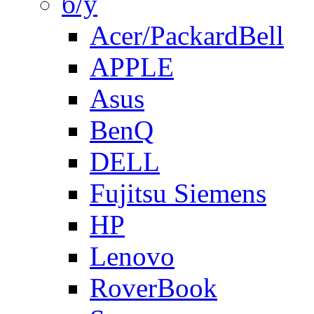
б/у
Acer/PackardBell
APPLE
Asus
BenQ
DELL
Fujitsu Siemens
HP
Lenovo
RoverBook