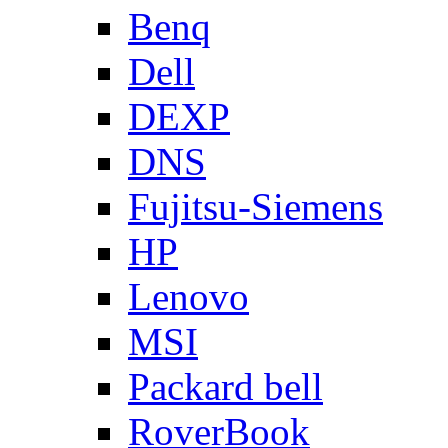
Benq
Dell
DEXP
DNS
Fujitsu-Siemens
HP
Lenovo
MSI
Packard bell
RoverBook