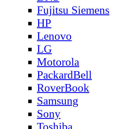
Fujitsu Siemens
HP
Lenovo
LG
Motorola
PackardBell
RoverBook
Samsung
Sony
Toshiba