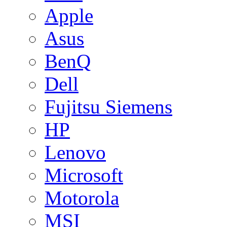
Apple
Asus
BenQ
Dell
Fujitsu Siemens
HP
Lenovo
Microsoft
Motorola
MSI