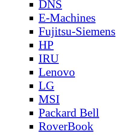
DNS
E-Machines
Fujitsu-Siemens
HP
IRU
Lenovo
LG
MSI
Packard Bell
RoverBook