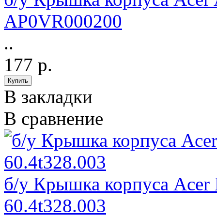
AP0VR000200
..
177 р.
В закладки
В сравнение
б/у Крышка корпуса Acer 
60.4t328.003