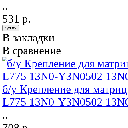
..
531 р.
В закладки
В сравнение
б/у Крепление для матриц
L775 13N0-Y3N0502 13N
..
708 р.