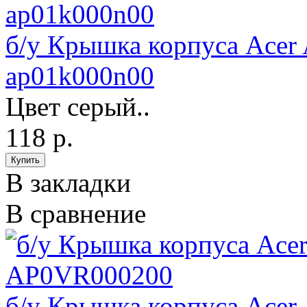
б/у Крышка корпуса Acer 
ap01k000n00
Цвет серый..
118 р.
В закладки
В сравнение
б/у Крышка корпуса Acer