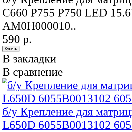
C660 P755 P750 LED 15.
AM0H000010..
590 р.
В закладки
В сравнение
б/у Крепление для матриц
L650D 6055B0013102 60