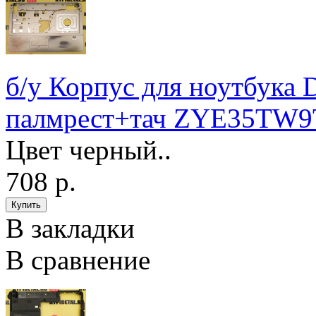
б/у Корпус для ноутбук
палмрест+тач ZYE35TW
Цвет черный..
708 р.
В закладки
В сравнение