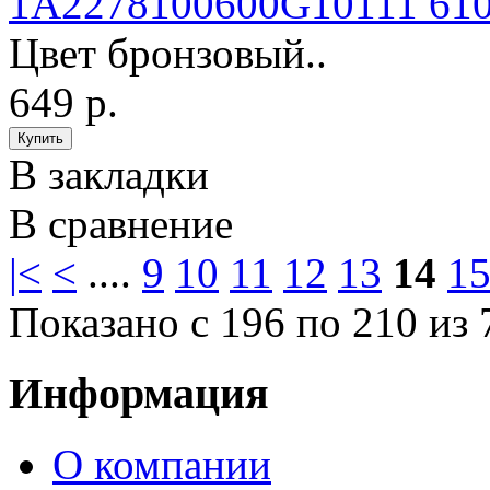
1A2278100600G10111 610
Цвет бронзовый..
649 р.
В закладки
В сравнение
|<
<
....
9
10
11
12
13
14
1
Показано с 196 по 210 из 
Информация
О компании