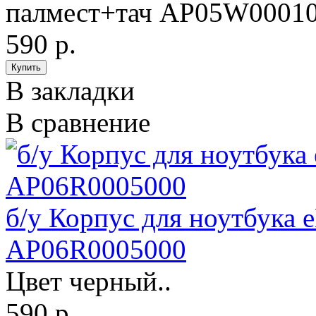
палмест+тач AP05W00010
590 р.
В закладки
В сравнение
б/у Корпус для ноутбука e
AP06R0005000
Цвет черный..
590 р.