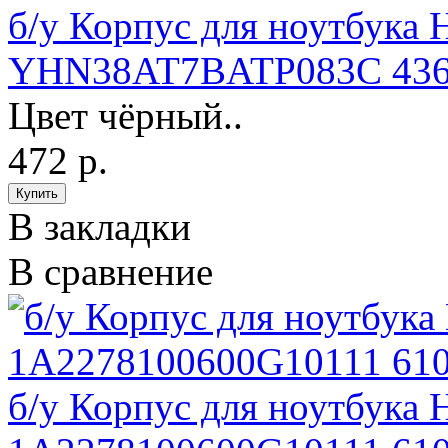
б/у Корпус для ноутбука
YHN38AT7BATP083C 436
Цвет чёрный..
472 р.
В закладки
В сравнение
б/у Корпус для ноутбука 