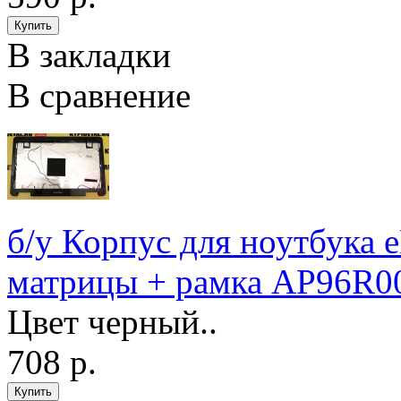
В закладки
В сравнение
б/у Корпус для ноутбука 
матрицы + рамка AP96R0
Цвет черный..
708 р.