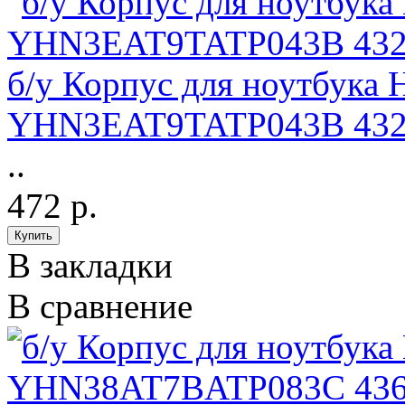
б/у Корпус для ноутбука
YHN3EAT9TATP043B 43297
..
472 р.
В закладки
В сравнение