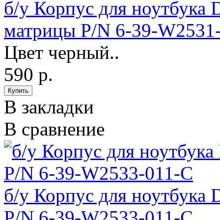
б/у Корпус для ноутбука
матрицы P/N 6-39-W2531
Цвет черный..
590 р.
В закладки
В сравнение
б/у Корпус для ноутбука
P/N 6-39-W2533-011-C