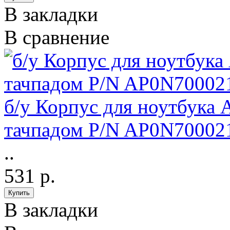
В закладки
В сравнение
б/у Корпус для ноутбука 
тачпадом P/N AP0N70002
..
531 р.
В закладки