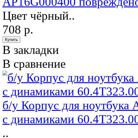
AP16G000400 повреждено
Цвет чёрный..
708 р.
В закладки
В сравнение
б/у Корпус для ноутбука 
с динамиками 60.4T323.0
..