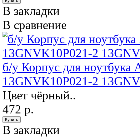
В закладки
В сравнение
б/у Корпус для ноутбука 
13GNVK10P021-2 13GNVK
Цвет чёрный..
472 р.
В закладки