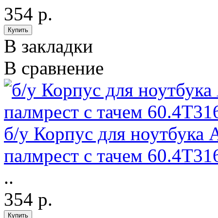
354 р.
В закладки
В сравнение
б/у Корпус для ноутбука 
палмрест с тачем 60.4T31
..
354 р.