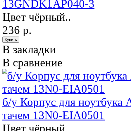
13GNDK1AP040-3
Цвет чёрный..
236 р.
В закладки
В сравнение
б/у Корпус для ноутбука 
тачем 13N0-EIA0501
Цвет чёрный..