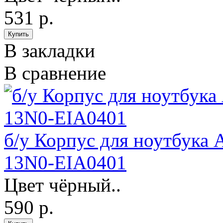
531 р.
В закладки
В сравнение
б/у Корпус для ноутбука 
13N0-EIA0401
Цвет чёрный..
590 р.