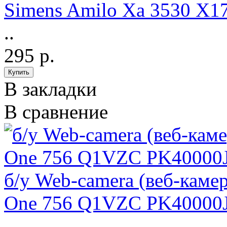
Simens Amilo Xa 3530 X
..
295 р.
В закладки
В сравнение
б/у Web-camera (веб-камер
One 756 Q1VZC PK40000
..