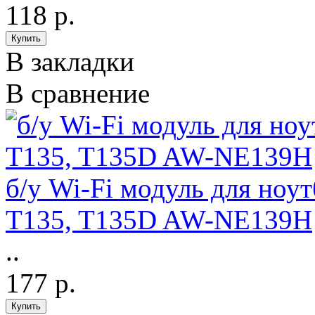
118 р.
В закладки
В сравнение
б/у Wi-Fi модуль для ноут
T135, T135D AW-NE139H
..
177 р.