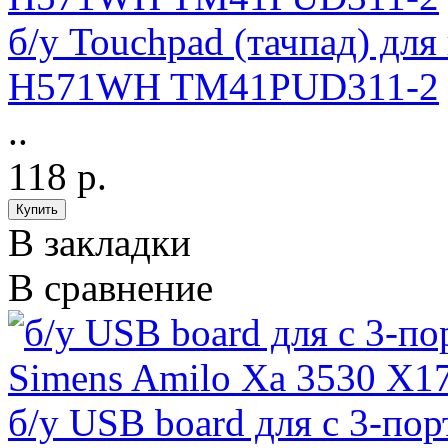
б/у Touchpad (тачпад) дл
H571WH TM41PUD311-2
..
118 р.
В закладки
В сравнение
б/у USB board для с 3-по