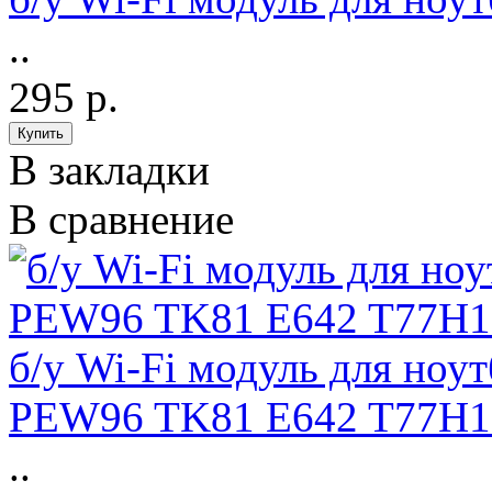
..
295 р.
В закладки
В сравнение
б/у Wi-Fi модуль для ноу
PEW96 TK81 E642 T77H1
..