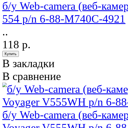
б/у Web-camera (веб-каме
554 p/n 6-88-M740C-4921
..
118 р.
В закладки
В сравнение
б/у Web-camera (веб-каме
Voyager V555WH p/n 6-8