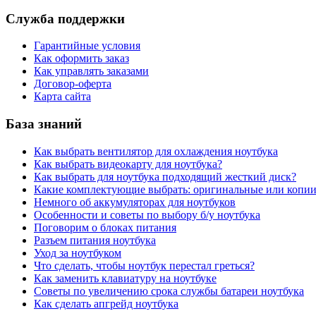
Служба поддержки
Гарантийные условия
Как оформить заказ
Как управлять заказами
Договор-оферта
Карта сайта
База знаний
Как выбрать вентилятор для охлаждения ноутбука
Как выбрать видеокарту для ноутбука?
Как выбрать для ноутбука подходящий жесткий диск?
Какие комплектующие выбрать: оригинальные или копи
Немного об аккумуляторах для ноутбуков
Особенности и советы по выбору б/у ноутбука
Поговорим о блоках питания
Разъем питания ноутбука
Уход за ноутбуком
Что сделать, чтобы ноутбук перестал греться?
Как заменить клавиатуру на ноутбуке
Советы по увеличению срока службы батареи ноутбука
Как сделать апгрейд ноутбука