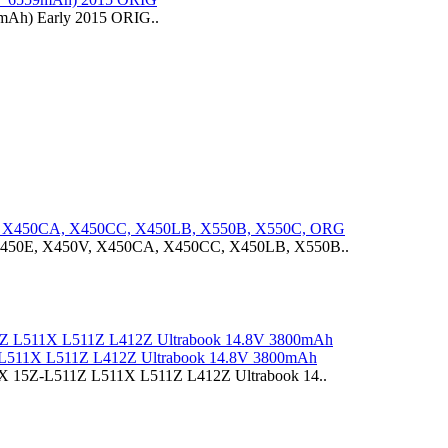
mAh) Early 2015 ORIG..
V, X450CA, X450CC, X450LB, X550B, X550C, ORG
X450E, X450V, X450CA, X450CC, X450LB, X550B..
 L511X L511Z L412Z Ultrabook 14.8V 3800mAh
X 15Z-L511Z L511X L511Z L412Z Ultrabook 14..