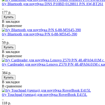
б/у Bluetooth для ноутбука DNS P10BD 0128811 P/N AW-BT261
..
177 р.
В закладки
В сравнение
б/у Bluetooth для ноутбука P/N 6-88-M5S45-390
..
59 р.
В закладки
В сравнение
б/у Cardreader для ноутбука Lenovo Z570 P/N 48.4PA04.01M с к
..
384 р.
В закладки
В сравнение
б/у Touchpad (тачпад) для ноутбука RoverBook E415L
..
118 р.