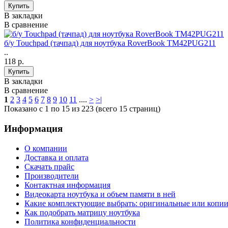
В закладки
В сравнение
б/у Touchpad (тачпад) для ноутбука RoverBook TM42PUG211
..
118 р.
В закладки
В сравнение
1
2
3
4
5
6
7
8
9
10
11
....
>
>|
Показано с 1 по 15 из 223 (всего 15 страниц)
Информация
О компании
Доставка и оплата
Cкачать прайс
Производители
Контактная информация
Видеокарта ноутбука и объем памяти в ней
Какие комплектующие выбрать: оригинальные или копи
Как подобрать матрицу ноутбука
Политика конфиденциальности