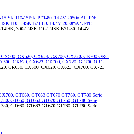
15ISK 110-15ISK B71-80. 14.4V 2050mAh. PN:
14ISK, 300-15ISK 110-15ISK B71-80. 14.4V ..
 CX500, CX620, CX623, CX700, CX720, GE700 ORG
620, CR630, CX500, CX620, CX623, CX700, CX72..
X780, GT660, GT663 GT670 GT760, GT780 Serie
780, GT660, GT663 GT670 GT760, GT780 Serie..