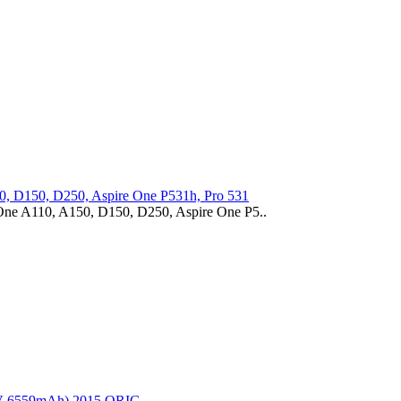
, D150, D250, Aspire One P531h, Pro 531
ne A110, A150, D150, D250, Aspire One P5..
2V 6559mAh) 2015 ORIG