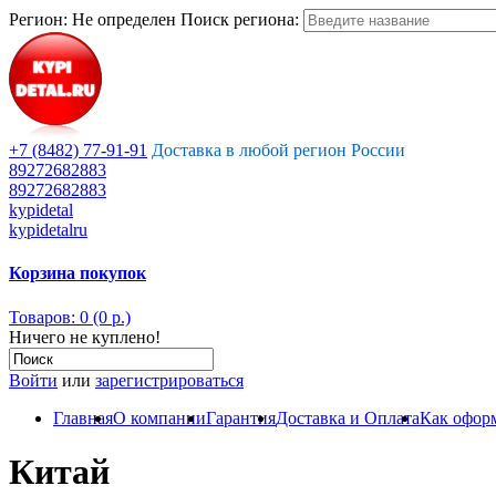
Регион:
Не определен
Поиск региона:
+7 (8482) 77-91-91
Доставка в любой регион России
89272682883
89272682883
kypidetal
kypidetalru
Корзина покупок
Товаров: 0 (0 р.)
Ничего не куплено!
Войти
или
зарегистрироваться
Главная
О компании
Гарантия
Доставка и Оплата
Как оформ
Китай