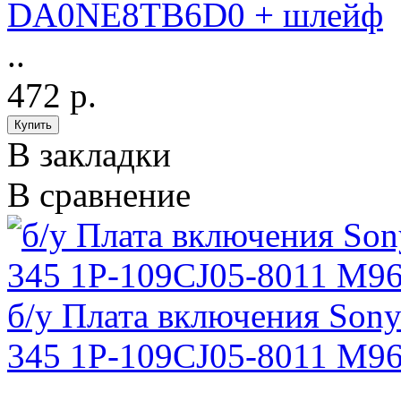
DA0NE8TB6D0 + шлейф
..
472 р.
В закладки
В сравнение
б/у Плата включения So
345 1P-109CJ05-8011 M9
..