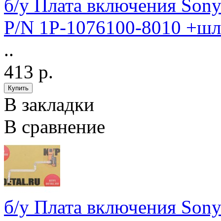
б/у Плата включения So
P/N 1P-1076100-8010 +ш
..
413 р.
В закладки
В сравнение
б/у Плата включения Son