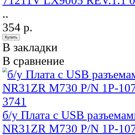
71211V LX9005 REV.1.1 
..
354 р.
В закладки
В сравнение
б/у Плата с USB разъем
NR31ZR M730 P/N 1P-107