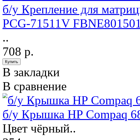
б/у Крепление для матри
PCG-71511V FBNE80150
..
708 р.
В закладки
В сравнение
б/у Крышка HP Compaq 6
Цвет чёрный..