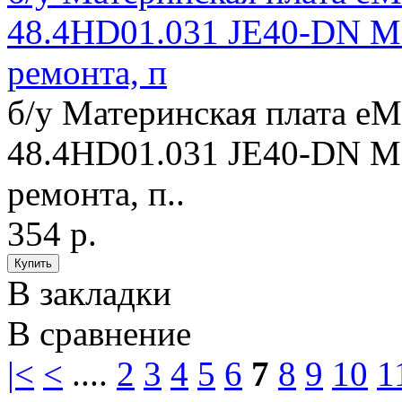
48.4HD01.031 JE40-DN MB
ремонта, п
б/у Материнская плата eM
48.4HD01.031 JE40-DN MB
ремонта, п..
354 р.
В закладки
В сравнение
|<
<
....
2
3
4
5
6
7
8
9
10
1