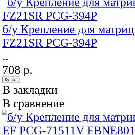
б/у Крепление для матри
FZ21SR PCG-394P
..
708 р.
В закладки
В сравнение