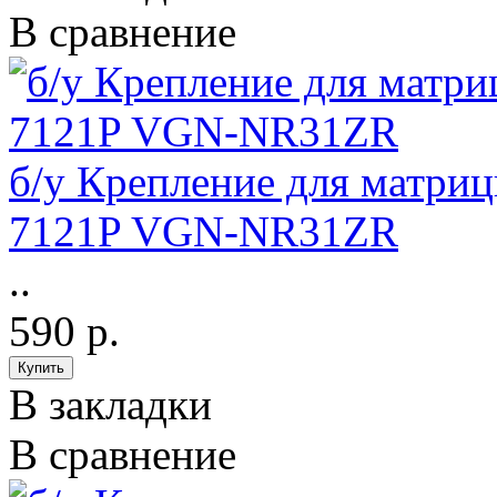
В сравнение
б/у Крепление для матриц
7121P VGN-NR31ZR
..
590 р.
В закладки
В сравнение