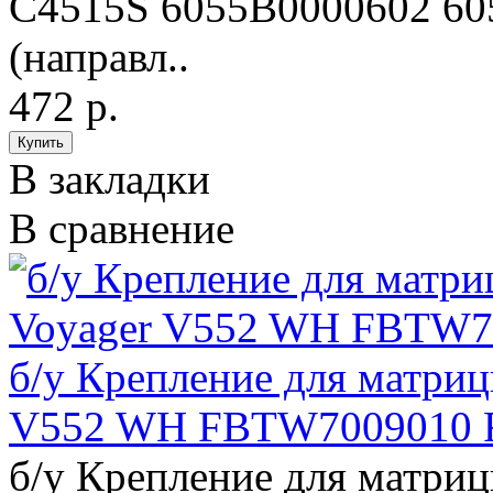
C4515S 6055B0000602 60
(направл..
472 р.
В закладки
В сравнение
б/у Крепление для матри
V552 WH FBTW7009010 
б/у Крепление для матри