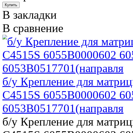
В закладки
В сравнение
б/у Крепление для матри
C4515S 6055B0000602 60
6053B0517701(направля
б/у Крепление для матри