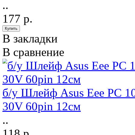
..
177 р.
В закладки
В сравнение
б/у Шлейф Asus Eee PC 
30V 60pin 12см
..
118 р.