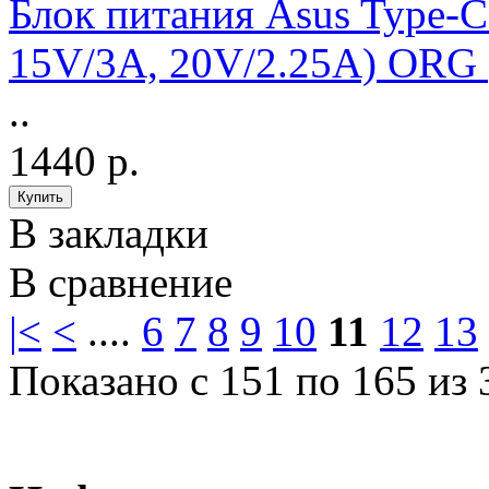
Блок питания Asus Type-C 
15V/3A, 20V/2.25A) ORG (
..
1440 р.
В закладки
В сравнение
|<
<
....
6
7
8
9
10
11
12
13
Показано с 151 по 165 из 