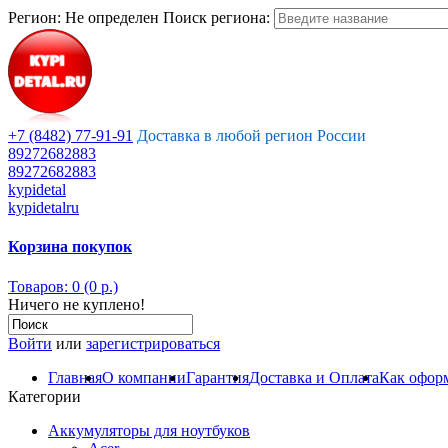
Регион:
Не определен
Поиск региона:
+7 (8482) 77-91-91
Доставка в любой регион России
89272682883
89272682883
kypidetal
kypidetalru
Корзина покупок
Товаров: 0 (0 р.)
Ничего не куплено!
Войти
или
зарегистрироваться
Главная
О компании
Гарантия
Доставка и Оплата
Как оформ
Категории
Аккумуляторы для ноутбуков