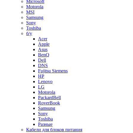
Microsoft
Motorola
MSI
Samsung
Sony
Toshiba
б/у
Acer
Apple
Asus
BenQ
Dell
DNS
Fujitsu Siemens
HP
Lenovo
LG
Motorola
PackardBell
RoverBook
Samsung
Sony
Toshiba
Разные
Кабели для блоков питания