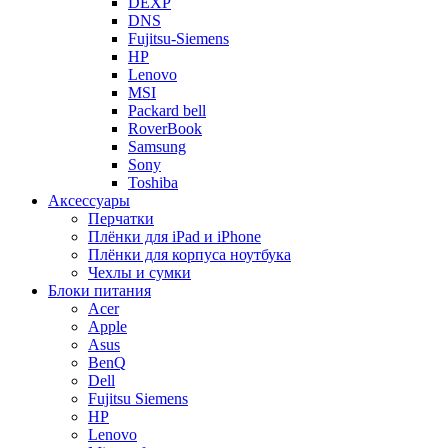
DEXP
DNS
Fujitsu-Siemens
HP
Lenovo
MSI
Packard bell
RoverBook
Samsung
Sony
Toshiba
Аксессуары
Перчатки
Плёнки для iPad и iPhone
Плёнки для корпуса ноутбука
Чехлы и сумки
Блоки питания
Acer
Apple
Asus
BenQ
Dell
Fujitsu Siemens
HP
Lenovo