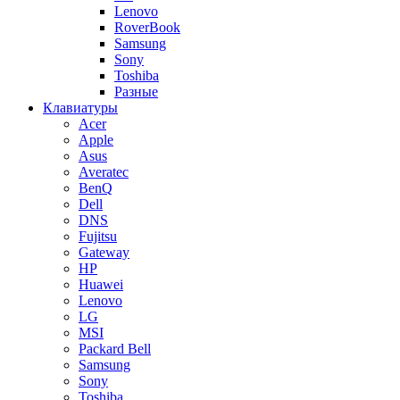
Lenovo
RoverBook
Samsung
Sony
Toshiba
Разные
Клавиатуры
Acer
Apple
Asus
Averatec
BenQ
Dell
DNS
Fujitsu
Gateway
HP
Huawei
Lenovo
LG
MSI
Packard Bell
Samsung
Sony
Toshiba