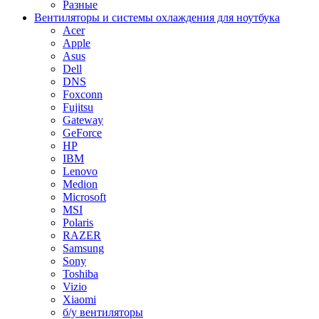
Разные
Вентиляторы и системы охлаждения для ноутбука
Acer
Apple
Asus
Dell
DNS
Foxconn
Fujitsu
Gateway
GeForce
HP
IBM
Lenovo
Medion
Microsoft
MSI
Polaris
RAZER
Samsung
Sony
Toshiba
Vizio
Xiaomi
б/у вентиляторы