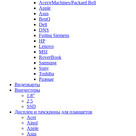
Acer/eMachines/Packard Bell
Apple
Asus
BenQ
Dell
DNS
Fujitsu Siemens
HP
Lenovo
MSI
RoverBook
Samsung
Sony
Toshiba
Разные
Видеокарты
Винчестеры
1.8"
2,5
SSD
Дисплеи и тачскрины для планшетов
Acer
Ainol
Apple
Asus