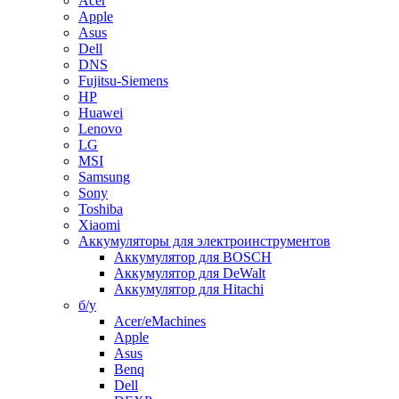
Acer
Apple
Asus
Dell
DNS
Fujitsu-Siemens
HP
Huawei
Lenovo
LG
MSI
Samsung
Sony
Toshiba
Xiaomi
Аккумуляторы для электроинструментов
Аккумулятор для BOSCH
Аккумулятор для DeWalt
Аккумулятор для Hitachi
б/у
Acer/eMachines
Apple
Asus
Benq
Dell