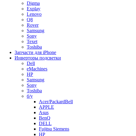
Digma
Explay
Lenovo
Q8
Rover
Samsung
Sony
Texet
Toshiba
Запчасти для iPhone
Инверторы подсветки
Dell
eMachines
HP
Samsung
Sony
Toshiba
б/у
Acer/PackardBell
APPLE
Asus
BenQ
DELL
Fujitsu Siemens
HP