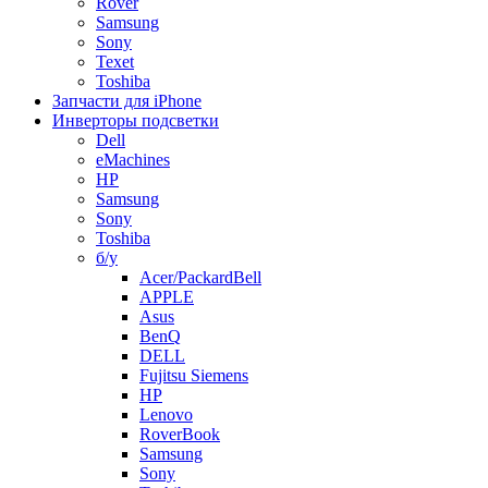
Rover
Samsung
Sony
Texet
Toshiba
Запчасти для iPhone
Инверторы подсветки
Dell
eMachines
HP
Samsung
Sony
Toshiba
б/у
Acer/PackardBell
APPLE
Asus
BenQ
DELL
Fujitsu Siemens
HP
Lenovo
RoverBook
Samsung
Sony