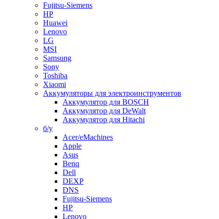
Fujitsu-Siemens
HP
Huawei
Lenovo
LG
MSI
Samsung
Sony
Toshiba
Xiaomi
Аккумуляторы для электроинструментов
Аккумулятор для BOSCH
Аккумулятор для DeWalt
Аккумулятор для Hitachi
б/у
Acer/eMachines
Apple
Asus
Benq
Dell
DEXP
DNS
Fujitsu-Siemens
HP
Lenovo