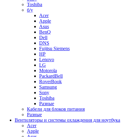
Toshiba
б/у
Acer
Apple
Asus
BenQ
Dell
DNS
Fujitsu Siemens
HP
Lenovo
LG
Motorola
PackardBell
RoverBook
Samsung
Sony
Toshiba
Разные
Кабели для блоков питания
Разные
Вентиляторы и системы охлаждения для ноутбука
Acer
Apple
Asus