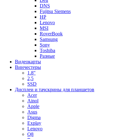
Dell
DNS
Fujitsu Siemens
HP
Lenovo
MSI
RoverBook
Samsung
Sony
Toshiba
Разные
Видеокарты
Винчестеры
1.8"
2,5
SSD
Дисплеи и тачскрины для планшетов
Acer
Ainol
Apple
Asus
Digma
Explay
Lenovo
Q8