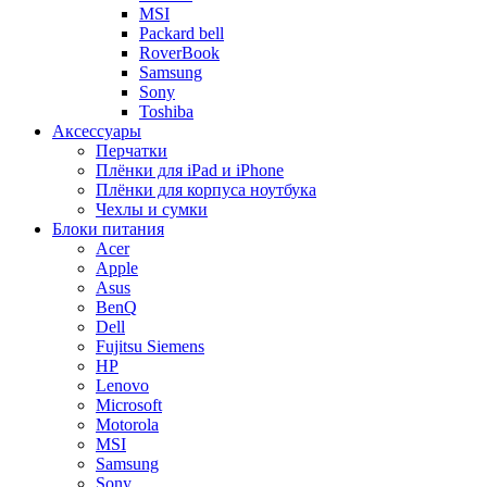
MSI
Packard bell
RoverBook
Samsung
Sony
Toshiba
Аксессуары
Перчатки
Плёнки для iPad и iPhone
Плёнки для корпуса ноутбука
Чехлы и сумки
Блоки питания
Acer
Apple
Asus
BenQ
Dell
Fujitsu Siemens
HP
Lenovo
Microsoft
Motorola
MSI
Samsung
Sony