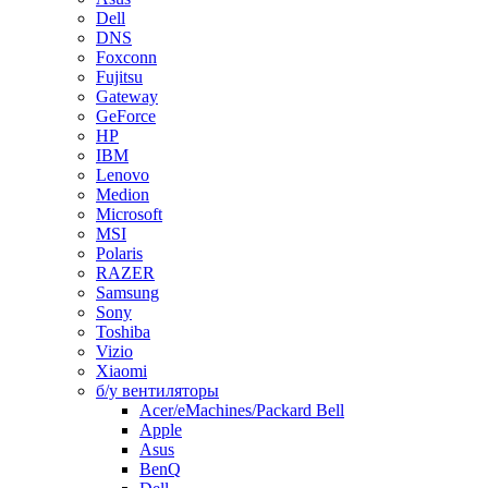
Dell
DNS
Foxconn
Fujitsu
Gateway
GeForce
HP
IBM
Lenovo
Medion
Microsoft
MSI
Polaris
RAZER
Samsung
Sony
Toshiba
Vizio
Xiaomi
б/у вентиляторы
Acer/eMachines/Packard Bell
Apple
Asus
BenQ