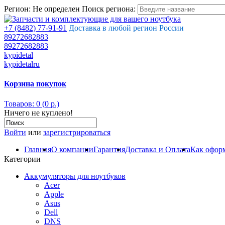
Регион:
Не определен
Поиск региона:
+7 (8482) 77-91-91
Доставка в любой регион России
89272682883
89272682883
kypidetal
kypidetalru
Корзина покупок
Товаров: 0 (0 р.)
Ничего не куплено!
Войти
или
зарегистрироваться
Главная
О компании
Гарантия
Доставка и Оплата
Как оформ
Категории
Аккумуляторы для ноутбуков
Acer
Apple
Asus
Dell
DNS