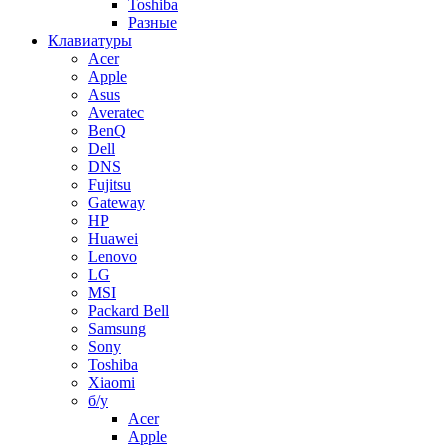
Toshiba
Разные
Клавиатуры
Acer
Apple
Asus
Averatec
BenQ
Dell
DNS
Fujitsu
Gateway
HP
Huawei
Lenovo
LG
MSI
Packard Bell
Samsung
Sony
Toshiba
Xiaomi
б/у
Acer
Apple